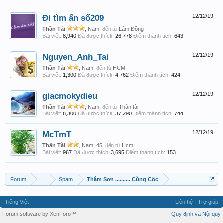
Đi tìm ẩn số209
12/12/19
Thần Tài
, Nam,
đến từ
Lâm Đồng
Bài viết:
8,940
Đã được thích:
26,778
Điểm thành tích:
643
Nguyen_Anh_Tai
12/12/19
Thần Tài
, Nam,
đến từ
HCM
Bài viết:
1,300
Đã được thích:
4,762
Điểm thành tích:
424
giacmokydieu
12/12/19
Thần Tài
, Nam,
đến từ
Thần tài
Bài viết:
8,300
Đã được thích:
37,290
Điểm thành tích:
744
McTmT
12/12/19
Thần Tài
, Nam, 45,
đến từ
Hcm
Bài viết:
967
Đã được thích:
3,695
Điểm thành tích:
153
Forum
...
Spam
Thâm Sơn .......... Cùng Cốc
Tiếng Việt
Liên hệ
Trợ giúp
Forum software by XenForo™
Quy định và Nội quy