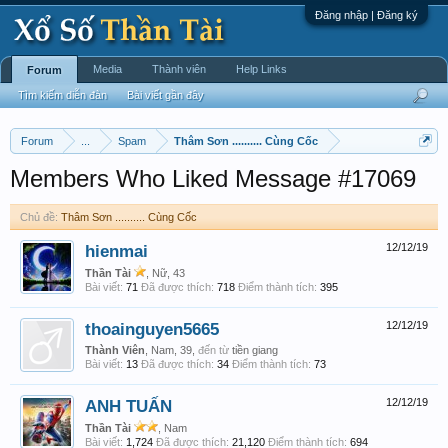
Đăng nhập | Đăng ký
Media
Thành viên
Help Links
Forum
Tìm kiếm diễn đàn
Bài viết gần đây
Forum
...
Spam
Thâm Sơn .......... Cùng Cốc
Members Who Liked Message #17069
Chủ đề:
Thâm Sơn .......... Cùng Cốc
hienmai
12/12/19
Thần Tài
, Nữ, 43
Bài viết:
71
Đã được thích:
718
Điểm thành tích:
395
thoainguyen5665
12/12/19
Thành Viên
, Nam, 39,
đến từ
tiền giang
Bài viết:
13
Đã được thích:
34
Điểm thành tích:
73
ANH TUẤN
12/12/19
Thần Tài
, Nam
Bài viết:
1,724
Đã được thích:
21,120
Điểm thành tích:
694