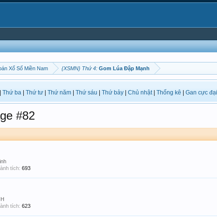
oán Xổ Số Miền Nam
{XSMN} Thứ 4:
Gom Lúa Đập Mạnh
|
Thứ ba
|
Thứ tư
|
Thứ năm
|
Thứ sáu
|
Thứ bảy
|
Chủ nhật
|
Thống kê
|
Gan cực đạ
ge #82
inh
ành tích:
693
NH
ành tích:
623