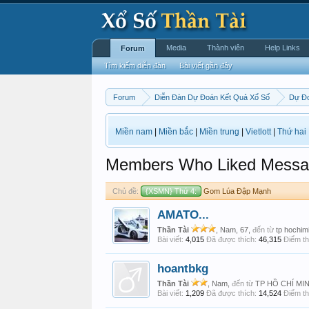
Media
Thành viên
Help Links
Forum
Tìm kiếm diễn đàn
Bài viết gần đây
Forum
Diễn Đàn Dự Đoán Kết Quả Xổ Số
Dự Đ
Miền nam
|
Miền bắc
|
Miền trung
|
Vietlott
|
Thứ hai
Members Who Liked Messa
Chủ đề:
{XSMN} Thứ 4:
Gom Lúa Đập Mạnh
AMATO...
Thần Tài
, Nam, 67,
đến từ
tp hochim
Bài viết:
4,015
Đã được thích:
46,315
Điểm th
hoantbkg
Thần Tài
, Nam,
đến từ
TP HỒ CHÍ MI
Bài viết:
1,209
Đã được thích:
14,524
Điểm th