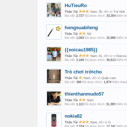
HuTieuRo
Thần Tài
, Nam, 35,
đến từ
Trà Vinh
Bài viết:
2,727
Đã được thích:
33,354
Điểm th
hongsuabileng
Thần Tài
, Nữ
Bài viết:
1,093
Đã được thích:
15,985
Điểm th
{{soicau1985}}
Thần Tài
, Nam, 41,
đến từ
<<Soicsu
Bài viết:
2,184
Đã được thích:
30,613
Điểm th
Trò chơi trờicho
Thần Tài
, Nam,
đến từ
Quận cam
Bài viết:
366
Đã được thích:
1,874
Điểm thành
thienthanmudo57
Thần Tài
, Nam
Bài viết:
1,113
Đã được thích:
31,383
Điểm th
nokia82
Thần Tài
, Nam,
đến từ
G
Bài viết:
2,374
Đã được thích:
12,741
Điểm th