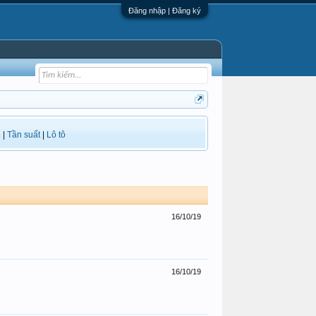
Đăng nhập | Đăng ký
i
|
Tần suất
|
Lô tô
16/10/19
16/10/19