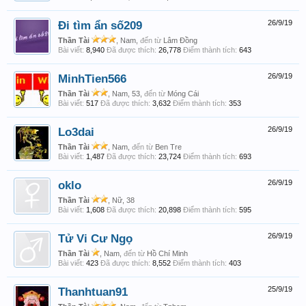
Đi tìm ẩn số209
26/9/19
Thần Tài
, Nam,
đến từ
Lâm Đồng
Bài viết:
8,940
Đã được thích:
26,778
Điểm thành tích:
643
MinhTien566
26/9/19
Thần Tài
, Nam, 53,
đến từ
Móng Cái
Bài viết:
517
Đã được thích:
3,632
Điểm thành tích:
353
Lo3dai
26/9/19
Thần Tài
, Nam,
đến từ
Ben Tre
Bài viết:
1,487
Đã được thích:
23,724
Điểm thành tích:
693
oklo
26/9/19
Thần Tài
, Nữ, 38
Bài viết:
1,608
Đã được thích:
20,898
Điểm thành tích:
595
Tử Vi Cư Ngọ
26/9/19
Thần Tài
, Nam,
đến từ
Hồ Chí Minh
Bài viết:
423
Đã được thích:
8,552
Điểm thành tích:
403
Thanhtuan91
25/9/19