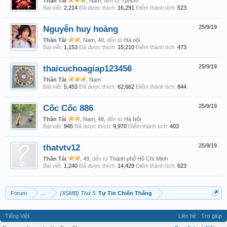
Thần Tài
, Nam,
đến từ
Tphcm
Bài viết:
2,214
Đã được thích:
16,291
Điểm thành tích:
523
Nguyễn huy hoàng
25/9/19
Thần Tài
, Nam, 40,
đến từ
Hà nội
Bài viết:
1,153
Đã được thích:
15,210
Điểm thành tích:
473
thaicuchoagiap123456
25/9/19
Thần Tài
, Nam
Bài viết:
5,453
Đã được thích:
62,662
Điểm thành tích:
844
Cốc Cốc 886
25/9/19
Thần Tài
, Nam, 48,
đến từ
Hà Nội
Bài viết:
945
Đã được thích:
9,970
Điểm thành tích:
403
thatvtv12
25/9/19
Thần Tài
, 49,
đến từ
Thành phố Hồ Chí Minh
Bài viết:
1,240
Đã được thích:
14,429
Điểm thành tích:
623
Forum
...
{XSMB} Thứ 5:
Tự Tin Chiến Thắng
Tiếng Việt
Liên hệ
Trợ giúp