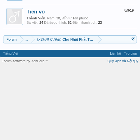
Tien vo
8/9/19
Thành Viên
, Nam, 38,
đến từ
Tan phuoc
Bài viết:
24
Đã được thích:
62
Điểm thành tích:
23
Forum
...
{XSMN} C Nhật:
Chủ Nhật Phát Tài Phát Lộc
Tiếng Việt
Liên hệ
Trợ giúp
Forum software by XenForo™
Quy định và Nội quy