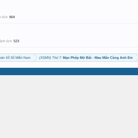
 tích:
904
ành tích:
523
oán Xổ Số Miền Nam
{XSMN} Thứ 7:
Mạn Phép Mở Bát - Mau Mắn Cùng Anh Em