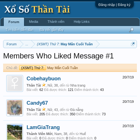
Đăng nhập | Đăng ký
Media
Thành viên
Help Links
Forum
Tìm kiếm diễn đàn
Bài viết gần đây
Forum
...
{XSMT} Thứ 7:
May Mắn Cuối Tuần
Members Who Liked Message #1
Chủ đề:
{XSMT} Thứ 7:
May Mắn Cuối Tuần
Cobehaybuon
20/7/19
Thần Tài
, Nữ, 38,
đến từ
Nha trang
Bài viết:
62
Đã được thích:
121
Điểm thành tích:
43
Candy67
20/7/19
Thần Tài
, Nữ, 43,
đến từ
Đà nẵng
Bài viết:
205
Đã được thích:
350
Điểm thành tích:
73
LamGiaTrang
20/7/19
Thành Viên Mới
, Nam, 38,
đến từ
Huế
Bài viết:
0
Đã được thích:
0
Điểm thành tích:
0