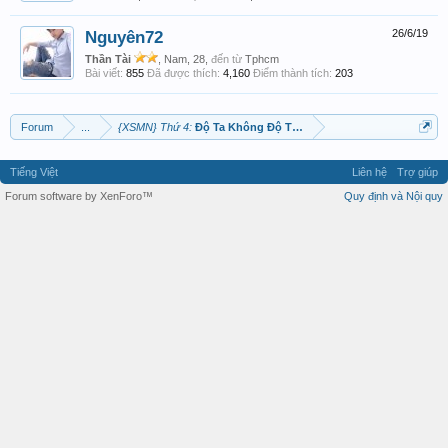
Nguyên72
26/6/19
Thần Tài
, Nam, 28,
đến từ
Tphcm
Bài viết:
855
Đã được thích:
4,160
Điểm thành tích:
203
Forum
...
{XSMN} Thứ 4:
Độ Ta Không Độ Thầu...
Tiếng Việt
Liên hệ
Trợ giúp
Forum software by XenForo™
Quy định và Nội quy