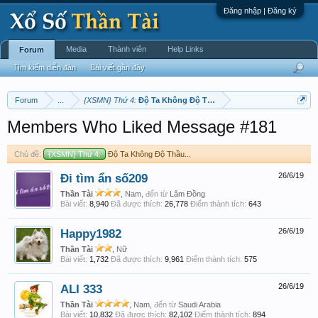
Đăng nhập | Đăng ký
Media
Thành viên
Help Links
Forum
Tìm kiếm diễn đàn
Bài viết gần đây
Forum
...
{XSMN} Thứ 4:
Độ Ta Không Độ Thầu...
Members Who Liked Message #181
Chủ đề:
{XSMN} Thứ 4:
Độ Ta Không Độ Thầu...
Đi tìm ẩn số209
26/6/19
Thần Tài
, Nam,
đến từ
Lâm Đồng
Bài viết:
8,940
Đã được thích:
26,778
Điểm thành tích:
643
Happy1982
26/6/19
Thần Tài
, Nữ
Bài viết:
1,732
Đã được thích:
9,961
Điểm thành tích:
575
ALI 333
26/6/19
Thần Tài
, Nam,
đến từ
Saudi Arabia
Bài viết:
10,832
Đã được thích:
82,102
Điểm thành tích:
894