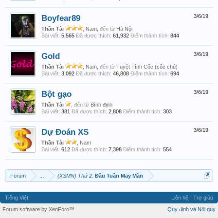
Boyfear89
3/6/19
Thần Tài
, Nam,
đến từ
Hà Nội
Bài viết:
5,565
Đã được thích:
61,932
Điểm thành tích:
844
Gold
3/6/19
Thần Tài
, Nam,
đến từ
Tuyệt Tình Cốc (cốc chủ)
Bài viết:
3,092
Đã được thích:
46,808
Điểm thành tích:
694
Bột gạo
3/6/19
Thần Tài
,
đến từ
Bình định
Bài viết:
381
Đã được thích:
2,808
Điểm thành tích:
303
Dự Đoán XS
3/6/19
Thần Tài
, Nam
Bài viết:
612
Đã được thích:
7,398
Điểm thành tích:
554
Forum
...
{XSMN} Thứ 2:
Đầu Tuần May Mắn
Tiếng Việt
Liên hệ
Trợ giúp
Forum software by XenForo™
Quy định và Nội quy