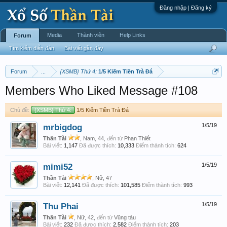
Đăng nhập | Đăng ký
Media
Thành viên
Help Links
Forum
Tìm kiếm diễn đàn
Bài viết gần đây
Forum
...
{XSMB} Thứ 4:
1/5 Kiếm Tiền Trà Đá
Members Who Liked Message #108
Chủ đề:
{XSMB} Thứ 4:
1/5 Kiếm Tiền Trà Đá
mrbigdog
1/5/19
Thần Tài
, Nam, 44,
đến từ
Phan Thiết
Bài viết:
1,147
Đã được thích:
10,333
Điểm thành tích:
624
mimi52
1/5/19
Thần Tài
, Nữ, 47
Bài viết:
12,141
Đã được thích:
101,585
Điểm thành tích:
993
Thu Phai
1/5/19
Thần Tài
, Nữ, 42,
đến từ
Vũng tàu
Bài viết:
232
Đã được thích:
2,582
Điểm thành tích:
203