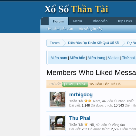
Media
Thành viên
Help Links
Forum
Tìm kiếm diễn đàn
Bài viết gần đây
Forum
Diễn Đàn Dự Đoán Kết Quả Xổ Số
Dự Đo
Miền nam
|
Miền bắc
|
Miền trung
|
Vietlott
|
Thứ hai
Members Who Liked Messa
Chủ đề:
{XSMB} Thứ 4:
1/5 Kiếm Tiền Trà Đá
mrbigdog
Thần Tài
, Nam, 44,
đến từ
Phan Thiết
Bài viết:
1,148
Đã được thích:
10,343
Điểm th
Thu Phai
Thần Tài
, Nữ, 42,
đến từ
Vũng tàu
Bài viết:
232
Đã được thích:
2,582
Điểm thành