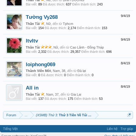
Thần Tài
, Nữ,
đến từ
BINH DUONG
Bài viết:
89
Đã được thích:
637
Điểm thành tích:
243
Tường Vy268
9/4/19
Thần Tài
, Nữ,
đến từ
Tphcm
Bài viết:
154
Đã được thích:
2,174
Điểm thành tích:
153
ltvltv
9/4/19
Thần Tài
, Nữ,
đến từ
Cao Lãnh - Đồng Tháp
Bài viết:
2,332
Đã được thích:
29,357
Điểm thành tích:
696
loiphong069
8/4/19
Thành Viên Mới
, Nam, 38,
đến từ
Đà lạt
Bài viết:
0
Đã được thích:
0
Điểm thành tích:
0
All in
8/4/19
Thần Tài
, Nam, 37,
đến từ
Gia Lai
Bài viết:
137
Đã được thích:
175
Điểm thành tích:
53
Forum
...
{XSMB} Thứ 3:
Thứ 3 Tiền Về Túi Nhiều
Tiếng Việt
Liên hệ
Trợ giúp