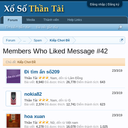
Đăng nhập | Đăng ký
Media
Thành viên
Help Links
Forum
Tìm kiếm diễn đàn
Bài viết gần đây
Forum
...
Spam
Kiếp Chơi Đề
Members Who Liked Message #42
Chủ đề:
Kiếp Chơi Đề
Đi tìm ẩn số209
23/3/19
Thần Tài
, Nam,
đến từ
Lâm Đồng
Bài viết:
8,940
Đã được thích:
26,778
Điểm thành tích:
643
nokia82
23/3/19
Thần Tài
, Nam,
đến từ
G
Bài viết:
2,374
Đã được thích:
12,741
Điểm thành tích:
623
hoa xuan
23/3/19
Thần Tài
, Nữ,
đến từ
Việt nam
Bài viết:
4,278
Đã được thích:
16,078
Điểm thành tích:
1,025