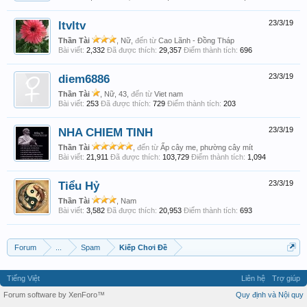
ltvltv
23/3/19
Thần Tài
, Nữ,
đến từ
Cao Lãnh - Đồng Tháp
Bài viết:
2,332
Đã được thích:
29,357
Điểm thành tích:
696
diem6886
23/3/19
Thần Tài
, Nữ, 43,
đến từ
Viet nam
Bài viết:
253
Đã được thích:
729
Điểm thành tích:
203
NHA CHIEM TINH
23/3/19
Thần Tài
,
đến từ
Ấp cây me, phường cây mít
Bài viết:
21,911
Đã được thích:
103,729
Điểm thành tích:
1,094
Tiểu Hỷ
23/3/19
Thần Tài
, Nam
Bài viết:
3,582
Đã được thích:
20,953
Điểm thành tích:
693
Forum
...
Spam
Kiếp Chơi Đề
Tiếng Việt
Liên hệ
Trợ giúp
Forum software by XenForo™
Quy định và Nội quy