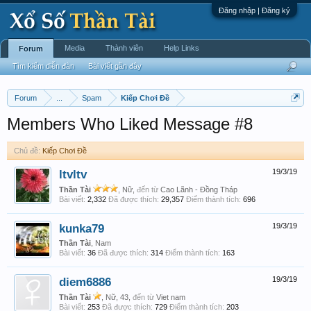
Đăng nhập | Đăng ký
Media
Thành viên
Help Links
Forum
Tìm kiếm diễn đàn
Bài viết gần đây
Forum
...
Spam
Kiếp Chơi Đề
Members Who Liked Message #8
Chủ đề:
Kiếp Chơi Đề
ltvltv
19/3/19
Thần Tài
, Nữ,
đến từ
Cao Lãnh - Đồng Tháp
Bài viết:
2,332
Đã được thích:
29,357
Điểm thành tích:
696
kunka79
19/3/19
Thần Tài
, Nam
Bài viết:
36
Đã được thích:
314
Điểm thành tích:
163
diem6886
19/3/19
Thần Tài
, Nữ, 43,
đến từ
Viet nam
Bài viết:
253
Đã được thích:
729
Điểm thành tích:
203