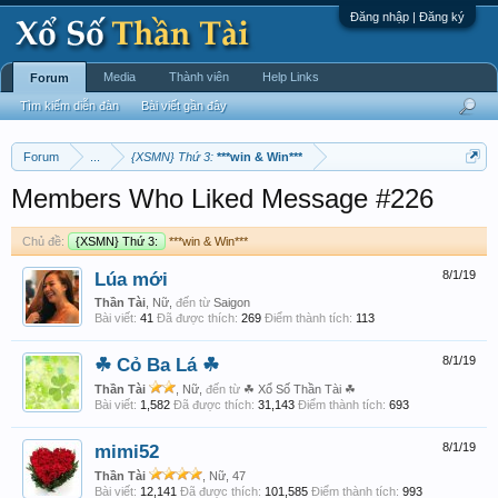
Đăng nhập | Đăng ký
Media
Thành viên
Help Links
Forum
Tìm kiếm diễn đàn
Bài viết gần đây
Forum
...
{XSMN} Thứ 3:
***win & Win***
Members Who Liked Message #226
Chủ đề:
{XSMN} Thứ 3:
***win & Win***
Lúa mới
8/1/19
Thần Tài
, Nữ,
đến từ
Saigon
Bài viết:
41
Đã được thích:
269
Điểm thành tích:
113
☘ Cỏ Ba Lá ☘
8/1/19
Thần Tài
, Nữ,
đến từ
☘ Xổ Số Thần Tài ☘
Bài viết:
1,582
Đã được thích:
31,143
Điểm thành tích:
693
mimi52
8/1/19
Thần Tài
, Nữ, 47
Bài viết:
12,141
Đã được thích:
101,585
Điểm thành tích:
993