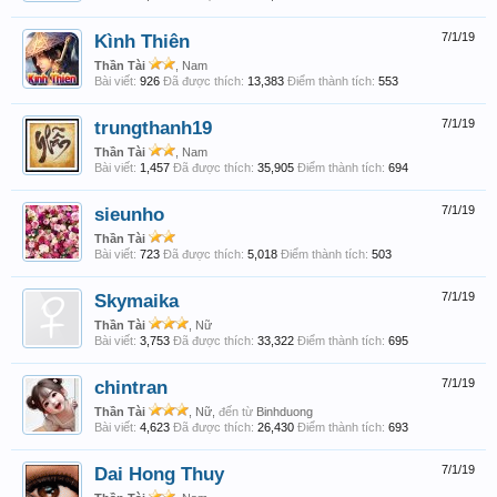
Kình Thiên
7/1/19
Thần Tài
, Nam
Bài viết:
926
Đã được thích:
13,383
Điểm thành tích:
553
trungthanh19
7/1/19
Thần Tài
, Nam
Bài viết:
1,457
Đã được thích:
35,905
Điểm thành tích:
694
sieunho
7/1/19
Thần Tài
Bài viết:
723
Đã được thích:
5,018
Điểm thành tích:
503
Skymaika
7/1/19
Thần Tài
, Nữ
Bài viết:
3,753
Đã được thích:
33,322
Điểm thành tích:
695
chintran
7/1/19
Thần Tài
, Nữ,
đến từ
Binhduong
Bài viết:
4,623
Đã được thích:
26,430
Điểm thành tích:
693
Dai Hong Thuy
7/1/19