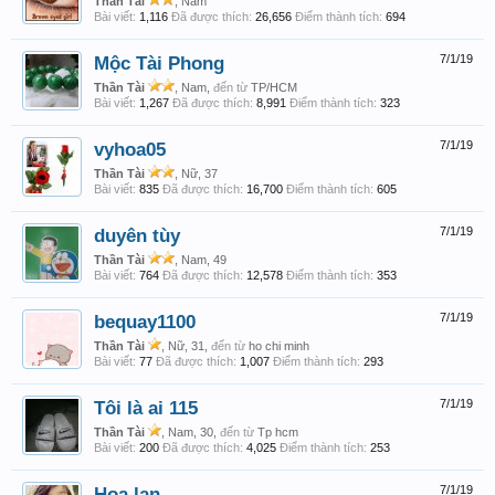
Thần Tài
, Nam
Bài viết:
1,116
Đã được thích:
26,656
Điểm thành tích:
694
Mộc Tài Phong
7/1/19
Thần Tài
, Nam,
đến từ
TP/HCM
Bài viết:
1,267
Đã được thích:
8,991
Điểm thành tích:
323
vyhoa05
7/1/19
Thần Tài
, Nữ, 37
Bài viết:
835
Đã được thích:
16,700
Điểm thành tích:
605
duyên tùy
7/1/19
Thần Tài
, Nam, 49
Bài viết:
764
Đã được thích:
12,578
Điểm thành tích:
353
bequay1100
7/1/19
Thần Tài
, Nữ, 31,
đến từ
ho chi minh
Bài viết:
77
Đã được thích:
1,007
Điểm thành tích:
293
Tôi là ai 115
7/1/19
Thần Tài
, Nam, 30,
đến từ
Tp hcm
Bài viết:
200
Đã được thích:
4,025
Điểm thành tích:
253
Hoa lan
7/1/19