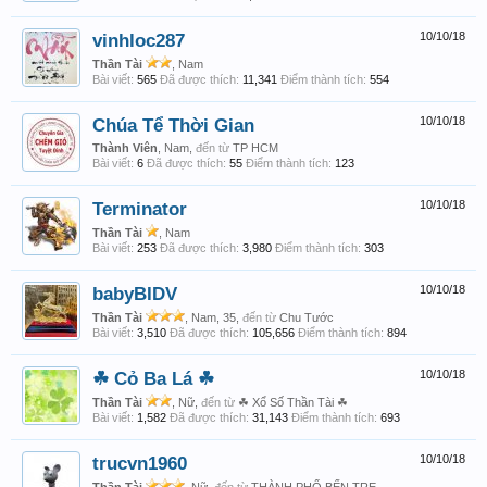
vinhloc287
10/10/18
Thần Tài
, Nam
Bài viết:
565
Đã được thích:
11,341
Điểm thành tích:
554
Chúa Tể Thời Gian
10/10/18
Thành Viên
, Nam,
đến từ
TP HCM
Bài viết:
6
Đã được thích:
55
Điểm thành tích:
123
Terminator
10/10/18
Thần Tài
, Nam
Bài viết:
253
Đã được thích:
3,980
Điểm thành tích:
303
babyBIDV
10/10/18
Thần Tài
, Nam, 35,
đến từ
Chu Tước
Bài viết:
3,510
Đã được thích:
105,656
Điểm thành tích:
894
☘ Cỏ Ba Lá ☘
10/10/18
Thần Tài
, Nữ,
đến từ
☘ Xổ Số Thần Tài ☘
Bài viết:
1,582
Đã được thích:
31,143
Điểm thành tích:
693
trucvn1960
10/10/18