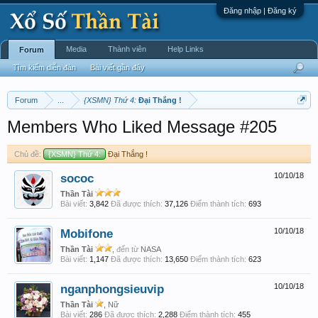
Đăng nhập | Đăng ký
Media
Thành viên
Help Links
Forum
Tìm kiếm diễn đàn
Bài viết gần đây
Forum
...
{XSMN} Thứ 4:
Đại Thắng !
Members Who Liked Message #205
Chủ đề:
{XSMN} Thứ 4:
Đại Thắng !
sococ
10/10/18
Thần Tài
Bài viết:
3,842
Đã được thích:
37,126
Điểm thành tích:
693
Mobifone
10/10/18
Thần Tài
,
đến từ
NASA
Bài viết:
1,147
Đã được thích:
13,650
Điểm thành tích:
623
nganphongsieuvip
10/10/18
Thần Tài
, Nữ
Bài viết:
286
Đã được thích:
2,288
Điểm thành tích:
455