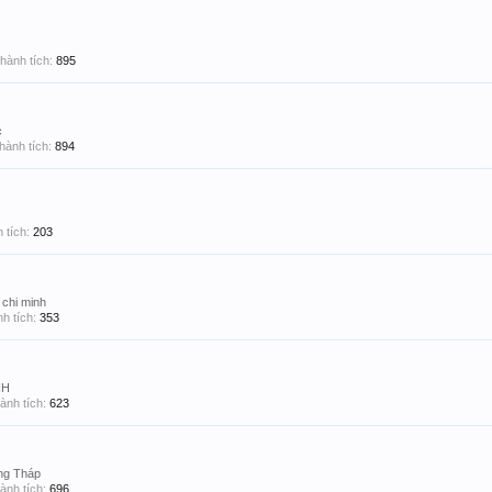
hành tích:
895
c
hành tích:
894
 tích:
203
 chi minh
h tích:
353
NH
ành tích:
623
ng Tháp
ành tích:
696