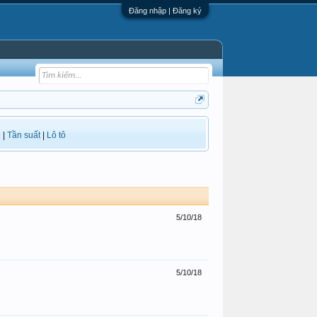
Đăng nhập | Đăng ký
i
|
Tần suất
|
Lô tô
5/10/18
5/10/18