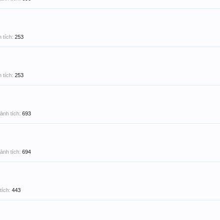
 tích:
253
 tích:
253
ành tích:
693
ành tích:
694
tích:
443