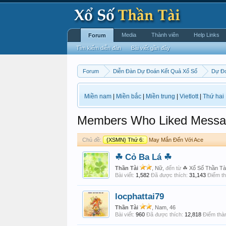
Media
Thành viên
Help Links
Forum
Tìm kiếm diễn đàn
Bài viết gần đây
Forum
Diễn Đàn Dự Đoán Kết Quả Xổ Số
Dự Đ
Miền nam
|
Miền bắc
|
Miền trung
|
Vietlott
|
Thứ hai
Members Who Liked Messa
Chủ đề:
{XSMN} Thứ 6:
May Mắn Đến Với Ace
☘ Cỏ Ba Lá ☘
Thần Tài
, Nữ,
đến từ
☘ Xổ Số Thần Tà
Bài viết:
1,582
Đã được thích:
31,143
Điểm th
locphattai79
Thần Tài
, Nam, 46
Bài viết:
960
Đã được thích:
12,818
Điểm thàn