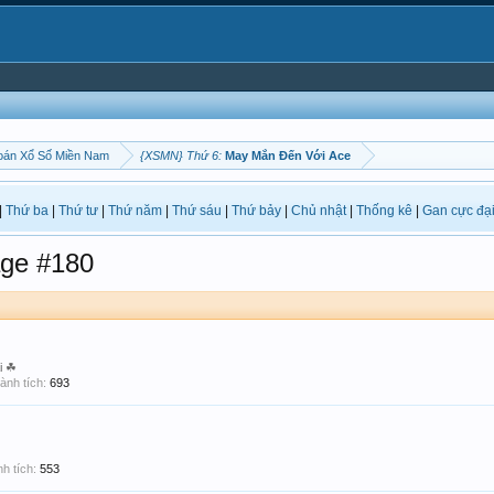
oán Xổ Số Miền Nam
{XSMN} Thứ 6:
May Mắn Đến Với Ace
|
Thứ ba
|
Thứ tư
|
Thứ năm
|
Thứ sáu
|
Thứ bảy
|
Chủ nhật
|
Thống kê
|
Gan cực đạ
ge #180
i ☘
ành tích:
693
h tích:
553