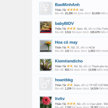
BaoMinhAnh
Thần Tài
, Nữ
Bài viết:
15,285
Đã được thích:
52,639
Điểm t
babyBIDV
Thần Tài
, Nam, 35,
đến từ
Chu Tướ
Bài viết:
3,511
Đã được thích:
105,678
Điểm t
Hoa cỏ may
Thần Tài
, Nữ, 37,
đến từ
HCM
Bài viết:
122
Đã được thích:
1,553
Điểm thành
Kiemtiendicho
Thần Tài
, Nữ, 50,
đến từ
Thanh pho ho
Bài viết:
603
Đã được thích:
13,599
Điểm thàn
hoantbkg
Thần Tài
, Nam,
đến từ
TP HỒ CHÍ MI
Bài viết:
1,209
Đã được thích:
14,524
Điểm th
ltvltv
Thần Tài
, Nữ,
đến từ
Cao Lãnh - Đồ
Bài viết:
2,332
Đã được thích:
29,357
Điểm th