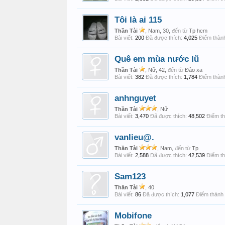
Tôi là ai 115
Thần Tài
, Nam, 30,
đến từ
Tp hcm
Bài viết:
200
Đã được thích:
4,025
Điểm thành
Quê em mùa nước lũ
Thần Tài
, Nữ, 42,
đến từ
Đảo xa
Bài viết:
382
Đã được thích:
1,784
Điểm thành
anhnguyet
Thần Tài
, Nữ
Bài viết:
3,470
Đã được thích:
48,502
Điểm th
vanlieu@.
Thần Tài
, Nam,
đến từ
Tp
Bài viết:
2,588
Đã được thích:
42,539
Điểm th
Sam123
Thần Tài
, 40
Bài viết:
86
Đã được thích:
1,077
Điểm thành 
Mobifone