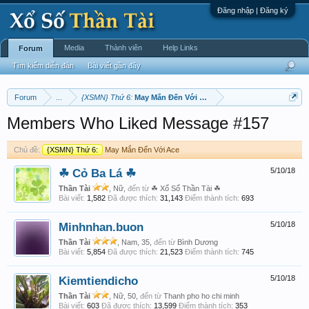
Đăng nhập | Đăng ký
Media
Thành viên
Help Links
Forum
Tìm kiếm diễn đàn
Bài viết gần đây
Forum
...
{XSMN} Thứ 6:
May Mắn Đến Với Ace
Members Who Liked Message #157
Chủ đề:
{XSMN} Thứ 6:
May Mắn Đến Với Ace
☘ Cỏ Ba Lá ☘
5/10/18
Thần Tài
, Nữ,
đến từ
☘ Xổ Số Thần Tài ☘
Bài viết:
1,582
Đã được thích:
31,143
Điểm thành tích:
693
Minhnhan.buon
5/10/18
Thần Tài
, Nam, 35,
đến từ
Bình Dương
Bài viết:
5,854
Đã được thích:
21,523
Điểm thành tích:
745
Kiemtiendicho
5/10/18
Thần Tài
, Nữ, 50,
đến từ
Thanh pho ho chi minh
Bài viết:
603
Đã được thích:
13,599
Điểm thành tích:
353