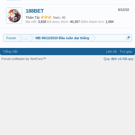
188BET
6/12/10
Thần Tài
, Nam, 40
Bài viết:
3,828
Đã được thích:
40,357
Điểm thành tích:
1,094
Forum
...
MB 06/12/2010 Đầu tuần đại thắng
Tiếng Việt
Liên hệ
Trợ giúp
Forum software by XenForo™
Quy định và Nội quy