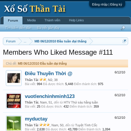
Đăng nhập | Đăng ký
Media
Thành viên
Help Links
Forum
Tìm kiếm diễn đàn
Bài viết gần đây
Forum
...
MB 06/12/2010 Đầu tuần đại thắng
Members Who Liked Message #111
Chủ đề:
MB 06/12/2010 Đầu tuần đại thắng
Điêu Thuyền Thời @
6/12/10
Thần Tài
, Nữ, 38
Bài viết:
994
Đã được thích:
5,448
Điểm thành tích:
975
vuotlenchinhminh123
6/12/10
Thần Tài
, Nam, 51,
đến từ
HTV Thứ sáu hằng tuần
Bài viết:
25
Đã được thích:
432
Điểm thành tích:
359
myductay
6/12/10
Thần Tài
, Nam, 50,
đến từ
Tuyệt Tình Cốc
Bài viết:
2,638
Đã được thích:
43,789
Điểm thành tích:
1,094