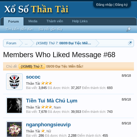
Đăng nhập | Đăng ký
Media
Thành viên
Help Links
Forum
Tìm kiếm diễn đàn
Bài viết gần đây
Forum
...
{XSMB} Thứ 7:
08/09 Đại Tiệc Miền Bắc!
Members Who Liked Message #68
Chủ đề:
{XSMB} Thứ 7:
08/09 Đại Tiệc Miền Bắc!
sococ
8/9/18
Thần Tài
Bài viết:
3,845
Đã được thích:
37,207
Điểm thành tích:
693
Tiền Tui Mà Chú Lụm
8/9/18
Thần Tài
, Nam
Bài viết:
7,678
Đã được thích:
39,553
Điểm thành tích:
743
nganphongsieuvip
8/9/18
Thần Tài
, Nữ
Bài viết:
286
Đã được thích:
2,288
Điểm thành tích:
455