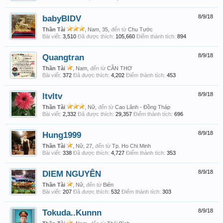
babyBIDV
8/9/18
Thần Tài
, Nam, 35,
đến từ
Chu Tước
Bài viết:
3,510
Đã được thích:
105,660
Điểm thành tích:
894
Quangtran
8/9/18
Thần Tài
, Nam,
đến từ
CẦN THƠ
Bài viết:
372
Đã được thích:
4,202
Điểm thành tích:
453
ltvltv
8/9/18
Thần Tài
, Nữ,
đến từ
Cao Lãnh - Đồng Tháp
Bài viết:
2,332
Đã được thích:
29,357
Điểm thành tích:
696
Hung1999
8/9/18
Thần Tài
, Nữ, 27,
đến từ
Tp. Ho Chi Minh
Bài viết:
338
Đã được thích:
4,727
Điểm thành tích:
353
DIEM NGUYÊN
8/9/18
Thần Tài
, Nữ,
đến từ
Biên
Bài viết:
207
Đã được thích:
532
Điểm thành tích:
303
Tokuda..Kunnn
8/9/18