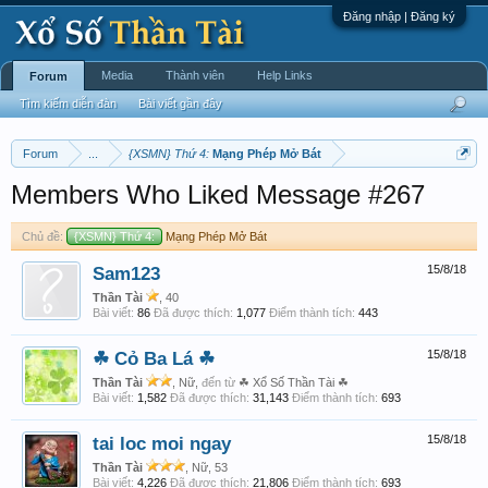
Đăng nhập | Đăng ký
Media
Thành viên
Help Links
Forum
Tìm kiếm diễn đàn
Bài viết gần đây
Forum
...
{XSMN} Thứ 4:
Mạng Phép Mở Bát
Members Who Liked Message #267
Chủ đề:
{XSMN} Thứ 4:
Mạng Phép Mở Bát
Sam123
15/8/18
Thần Tài
, 40
Bài viết:
86
Đã được thích:
1,077
Điểm thành tích:
443
☘ Cỏ Ba Lá ☘
15/8/18
Thần Tài
, Nữ,
đến từ
☘ Xổ Số Thần Tài ☘
Bài viết:
1,582
Đã được thích:
31,143
Điểm thành tích:
693
tai loc moi ngay
15/8/18
Thần Tài
, Nữ, 53
Bài viết:
4,226
Đã được thích:
21,806
Điểm thành tích:
693