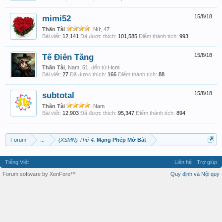
mimi52
15/8/18
Thần Tài
, Nữ, 47
Bài viết:
12,141
Đã được thích:
101,585
Điểm thành tích:
993
Tế Điên Tăng
15/8/18
Thần Tài
, Nam, 51,
đến từ
Hcm
Bài viết:
27
Đã được thích:
166
Điểm thành tích:
88
subtotal
15/8/18
Thần Tài
, Nam
Bài viết:
12,903
Đã được thích:
95,347
Điểm thành tích:
894
Forum
...
{XSMN} Thứ 4:
Mạng Phép Mở Bát
Tiếng Việt
Liên hệ
Trợ giúp
Forum software by XenForo™
Quy định và Nội quy