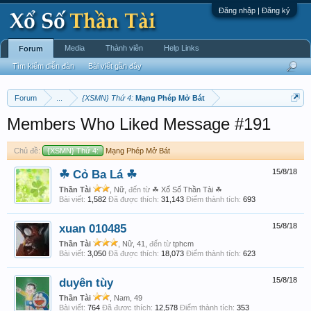
Đăng nhập | Đăng ký
Media
Thành viên
Help Links
Forum
Tìm kiếm diễn đàn
Bài viết gần đây
Forum
...
{XSMN} Thứ 4:
Mạng Phép Mở Bát
Members Who Liked Message #191
Chủ đề:
{XSMN} Thứ 4:
Mạng Phép Mở Bát
☘ Cỏ Ba Lá ☘
15/8/18
Thần Tài
, Nữ,
đến từ
☘ Xổ Số Thần Tài ☘
Bài viết:
1,582
Đã được thích:
31,143
Điểm thành tích:
693
xuan 010485
15/8/18
Thần Tài
, Nữ, 41,
đến từ
tphcm
Bài viết:
3,050
Đã được thích:
18,073
Điểm thành tích:
623
duyên tùy
15/8/18
Thần Tài
, Nam, 49
Bài viết:
764
Đã được thích:
12,578
Điểm thành tích:
353