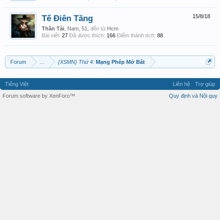
Tế Điên Tăng
15/8/18
Thần Tài
, Nam, 51,
đến từ
Hcm
Bài viết:
27
Đã được thích:
166
Điểm thành tích:
88
Forum
...
{XSMN} Thứ 4:
Mạng Phép Mở Bát
Tiếng Việt
Liên hệ
Trợ giúp
Forum software by XenForo™
Quy định và Nội quy