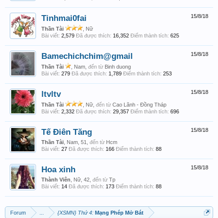
Tinhmai0fai
15/8/18
Thần Tài
, Nữ
Bài viết:
2,579
Đã được thích:
16,352
Điểm thành tích:
625
Bamechichchim@gmail
15/8/18
Thần Tài
, Nam,
đến từ
Binh duong
Bài viết:
279
Đã được thích:
1,789
Điểm thành tích:
253
ltvltv
15/8/18
Thần Tài
, Nữ,
đến từ
Cao Lãnh - Đồng Tháp
Bài viết:
2,332
Đã được thích:
29,357
Điểm thành tích:
696
Tế Điên Tăng
15/8/18
Thần Tài
, Nam, 51,
đến từ
Hcm
Bài viết:
27
Đã được thích:
166
Điểm thành tích:
88
Hoa xinh
15/8/18
Thành Viên
, Nữ, 42,
đến từ
Tp
Bài viết:
14
Đã được thích:
173
Điểm thành tích:
88
Forum
...
{XSMN} Thứ 4:
Mạng Phép Mở Bát