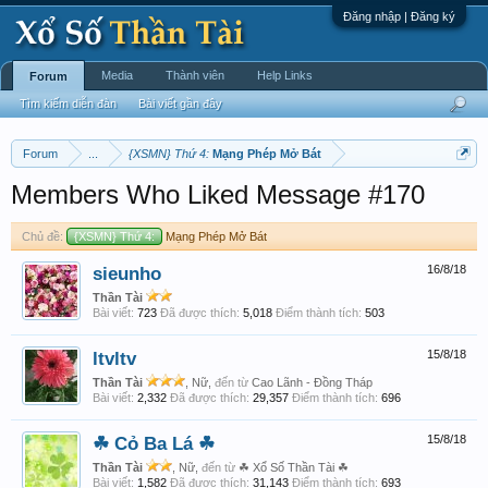
Đăng nhập | Đăng ký
Media
Thành viên
Help Links
Forum
Tìm kiếm diễn đàn
Bài viết gần đây
Forum
...
{XSMN} Thứ 4:
Mạng Phép Mở Bát
Members Who Liked Message #170
Chủ đề:
{XSMN} Thứ 4:
Mạng Phép Mở Bát
sieunho
16/8/18
Thần Tài
Bài viết:
723
Đã được thích:
5,018
Điểm thành tích:
503
ltvltv
15/8/18
Thần Tài
, Nữ,
đến từ
Cao Lãnh - Đồng Tháp
Bài viết:
2,332
Đã được thích:
29,357
Điểm thành tích:
696
☘ Cỏ Ba Lá ☘
15/8/18
Thần Tài
, Nữ,
đến từ
☘ Xổ Số Thần Tài ☘
Bài viết:
1,582
Đã được thích:
31,143
Điểm thành tích:
693