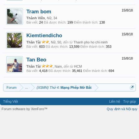
Tram bom
15/8/18
Thành Viên
, Nữ, 34
Bài viết:
24
Đã được thích:
199
Điểm thành tích:
138
Kiemtiendicho
15/8/18
Thần Tài
, Nữ, 50,
đến từ
Thanh pho ho chi minh
Bài viết:
603
Đã được thích:
13,599
Điểm thành tích:
353
Tan Beo
15/8/18
Thần Tài
, Nam,
đến từ
HCM
Bài viết:
4,418
Đã được thích:
35,461
Điểm thành tích:
694
Forum
...
{XSMN} Thứ 4:
Mạng Phép Mở Bát
Tiếng Việt
Liên hệ
Trợ giúp
Forum software by XenForo™
Quy định và Nội quy