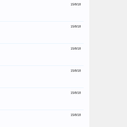
15/8/18
15/8/18
15/8/18
15/8/18
15/8/18
15/8/18