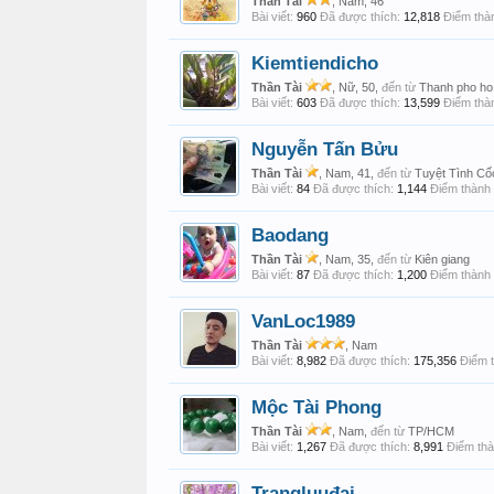
Thần Tài
, Nam, 46
Bài viết:
960
Đã được thích:
12,818
Điểm thàn
Kiemtiendicho
Thần Tài
, Nữ, 50,
đến từ
Thanh pho ho
Bài viết:
603
Đã được thích:
13,599
Điểm thàn
Nguyễn Tấn Bửu
Thần Tài
, Nam, 41,
đến từ
Tuyệt Tình Cố
Bài viết:
84
Đã được thích:
1,144
Điểm thành 
Baodang
Thần Tài
, Nam, 35,
đến từ
Kiên giang
Bài viết:
87
Đã được thích:
1,200
Điểm thành 
VanLoc1989
Thần Tài
, Nam
Bài viết:
8,982
Đã được thích:
175,356
Điểm t
Mộc Tài Phong
Thần Tài
, Nam,
đến từ
TP/HCM
Bài viết:
1,267
Đã được thích:
8,991
Điểm thà
Trangluuđai