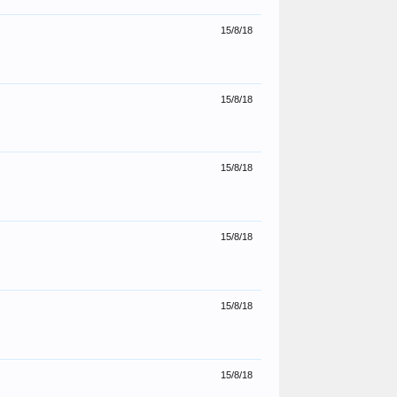
15/8/18
15/8/18
15/8/18
15/8/18
15/8/18
15/8/18