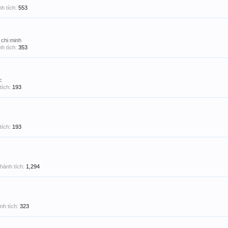
h tích:
553
 chi minh
h tích:
353
c
tích:
193
tích:
193
hành tích:
1,294
nh tích:
323