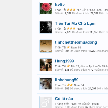
ltvltv
Thần Tài
, Nữ,
đến từ
Cao Lãnh - Đồ
Bài viết:
2,332
Đã được thích:
29,357
Điểm th
Tiền Tui Mà Chú Lụm
Thần Tài
, Nam
Bài viết:
7,678
Đã được thích:
39,553
Điểm th
tinhchettheomuadong
Thần Tài
, Nam, 53
Bài viết:
304
Đã được thích:
4,575
Điểm thành
Hung1999
Thần Tài
, Nữ, 27,
đến từ
Tp. Ho Chi Minh
Bài viết:
338
Đã được thích:
4,727
Điểm thành
linhchung59
Thần Tài
, Nam, 54
Bài viết:
888
Đã được thích:
24,097
Điểm thàn
Có lẽ nào
Thành Viên
, Nam, 49,
đến từ
Tphcm
Bài viết:
6
Đã được thích:
67
Điểm thành tích: