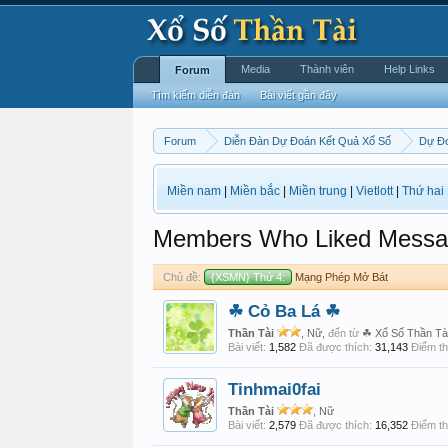
Media
Thành viên
Help Links
Forum
Tìm kiếm diễn đàn
Bài viết gần đây
Forum
Diễn Đàn Dự Đoán Kết Quả Xổ Số
Dự Đ
Miền nam
|
Miền bắc
|
Miền trung
|
Vietlott
|
Thứ hai
Members Who Liked Messa
Chủ đề:
{XSMN} Thứ 4:
Mạng Phép Mở Bát
☘ Cỏ Ba Lá ☘
Thần Tài
, Nữ,
đến từ
☘ Xổ Số Thần Tà
Bài viết:
1,582
Đã được thích:
31,143
Điểm th
Tinhmai0fai
Thần Tài
, Nữ
Bài viết:
2,579
Đã được thích:
16,352
Điểm th