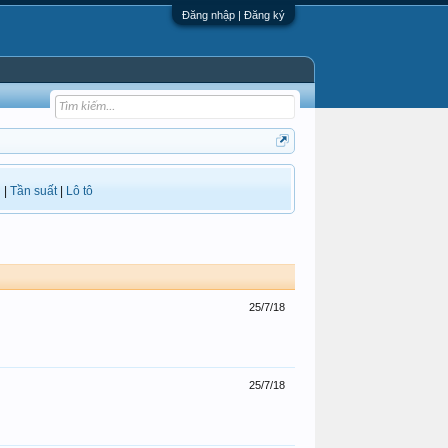
Đăng nhập | Đăng ký
i
|
Tần suất
|
Lô tô
25/7/18
25/7/18