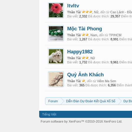
ltvltv
Thần Tài
, Nữ,
đến từ
Cao Lãnh - Đồ
Bài viết:
2,332
Đã được thích:
29,357
Điểm th
Mộc Tài Phong
Thần Tài
, Nam,
đến từ
TP/HCM
Bài viết:
1,267
Đã được thích:
8,991
Điểm thà
Happy1982
Thần Tài
, Nữ
Bài viết:
1,732
Đã được thích:
9,961
Điểm thà
Quỷ Ảnh Khách
Thần Tài
,
đến từ
Viêm Ma Sơn
Bài viết:
365
Đã được thích:
6,356
Điểm thành
Forum
Diễn Đàn Dự Đoán Kết Quả Xổ Số
Dự Đ
Tiếng Việt
Forum software by XenForo™
©2010-2016 XenForo Ltd.