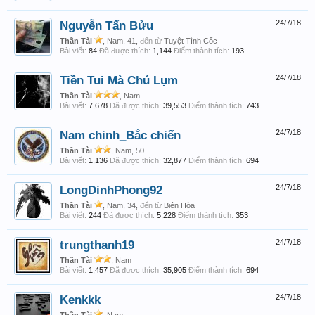
Nguyễn Tấn Bửu
24/7/18
Thần Tài
, Nam, 41,
đến từ
Tuyệt Tình Cốc
Bài viết:
84
Đã được thích:
1,144
Điểm thành tích:
193
Tiền Tui Mà Chú Lụm
24/7/18
Thần Tài
, Nam
Bài viết:
7,678
Đã được thích:
39,553
Điểm thành tích:
743
Nam chinh_Bắc chiến
24/7/18
Thần Tài
, Nam, 50
Bài viết:
1,136
Đã được thích:
32,877
Điểm thành tích:
694
LongDinhPhong92
24/7/18
Thần Tài
, Nam, 34,
đến từ
Biên Hòa
Bài viết:
244
Đã được thích:
5,228
Điểm thành tích:
353
trungthanh19
24/7/18
Thần Tài
, Nam
Bài viết:
1,457
Đã được thích:
35,905
Điểm thành tích:
694
Kenkkk
24/7/18