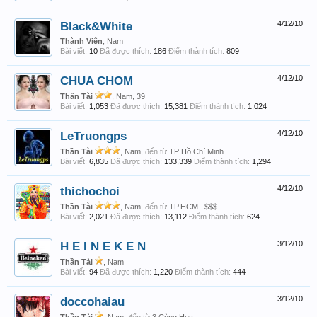
Black&White
4/12/10
Thành Viên
, Nam
Bài viết:
10
Đã được thích:
186
Điểm thành tích:
809
CHUA CHOM
4/12/10
Thần Tài
, Nam, 39
Bài viết:
1,053
Đã được thích:
15,381
Điểm thành tích:
1,024
LeTruongps
4/12/10
Thần Tài
, Nam,
đến từ
TP Hồ Chí Minh
Bài viết:
6,835
Đã được thích:
133,339
Điểm thành tích:
1,294
thichochoi
4/12/10
Thần Tài
, Nam,
đến từ
TP.HCM...$$$
Bài viết:
2,021
Đã được thích:
13,112
Điểm thành tích:
624
H E I N E K E N
3/12/10
Thần Tài
, Nam
Bài viết:
94
Đã được thích:
1,220
Điểm thành tích:
444
doccohaiau
3/12/10