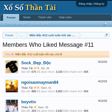
Đăng nhập | Đăng ký
Media
Thành viên
Help Links
Forum
Tìm kiếm diễn đàn
Bài viết gần đây
Forum
...
Miền Bắc 4/12 cuối tuần hốt xác chủ lô
Members Who Liked Message #11
Chủ đề:
Miền Bắc 4/12 cuối tuần hốt xác chủ lô
Sock_Đẹp_Độc
4/12/10
Thần Tài
, Nữ, 36
Bài viết:
675
Đã được thích:
3,150
Điểm thành tích:
505
ngoisaomayman84
4/12/10
Thần Tài
, Nam, 41
Bài viết:
889
Đã được thích:
6,802
Điểm thành tích:
554
boyvttv
4/12/10
Thần Tài
, Nam, 35
Bài viết:
203
Đã được thích:
2,642
Điểm thành tích:
904