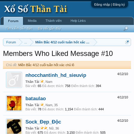
Đăng nhập | Đăng ký
Media
Thành viên
Help Links
Forum
Tìm kiếm diễn đàn
Bài viết gần đây
Forum
...
Miền Bắc 4/12 cuối tuần hốt xác chủ lô
Members Who Liked Message #10
Chủ đề:
Miền Bắc 4/12 cuối tuần hốt xác chủ lô
nhocchantinh_hd_sieuvip
4/12/10
Thần Tài
, Nam
Bài viết:
65
Đã được thích:
758
Điểm thành tích:
394
bataulao
4/12/10
Thần Tài
, Nam, 35
Bài viết:
78
Đã được thích:
1,154
Điểm thành tích:
444
Sock_Đẹp_Độc
4/12/10
Thần Tài
, Nữ, 36
Bài viết:
675
Đã được thích:
3,150
Điểm thành tích:
505