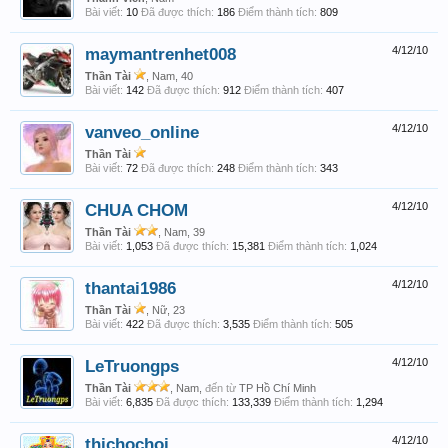
Bài viết:
10
Đã được thích:
186
Điểm thành tích:
809
maymantrenhet008
4/12/10
Thần Tài
, Nam, 40
Bài viết:
142
Đã được thích:
912
Điểm thành tích:
407
vanveo_online
4/12/10
Thần Tài
Bài viết:
72
Đã được thích:
248
Điểm thành tích:
343
CHUA CHOM
4/12/10
Thần Tài
, Nam, 39
Bài viết:
1,053
Đã được thích:
15,381
Điểm thành tích:
1,024
thantai1986
4/12/10
Thần Tài
, Nữ, 23
Bài viết:
422
Đã được thích:
3,535
Điểm thành tích:
505
LeTruongps
4/12/10
Thần Tài
, Nam,
đến từ
TP Hồ Chí Minh
Bài viết:
6,835
Đã được thích:
133,339
Điểm thành tích:
1,294
thichochoi
4/12/10