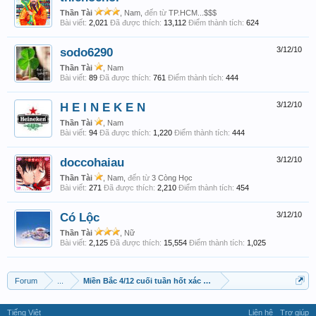
Thần Tài
, Nam,
đến từ
TP.HCM...$$$
Bài viết:
2,021
Đã được thích:
13,112
Điểm thành tích:
624
sodo6290
3/12/10
Thần Tài
, Nam
Bài viết:
89
Đã được thích:
761
Điểm thành tích:
444
H E I N E K E N
3/12/10
Thần Tài
, Nam
Bài viết:
94
Đã được thích:
1,220
Điểm thành tích:
444
doccohaiau
3/12/10
Thần Tài
, Nam,
đến từ
3 Còng Học
Bài viết:
271
Đã được thích:
2,210
Điểm thành tích:
454
Có Lộc
3/12/10
Thần Tài
, Nữ
Bài viết:
2,125
Đã được thích:
15,554
Điểm thành tích:
1,025
Forum
...
Miền Bắc 4/12 cuối tuần hốt xác chủ lô
Tiếng Việt
Liên hệ
Trợ giúp