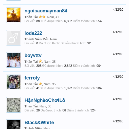
ngoisaomayman84
4/12/10
Thần Tài
, Nam, 41
Bài viết:
889
Đã được thích:
6,802
Điểm thành tích:
554
lode222
4/12/10
Thành Viên Mới
, Nam
Bài viết:
0
Đã được thích:
0
Điểm thành tích:
311
boyvttv
4/12/10
Thần Tài
, Nam, 35
Bài viết:
203
Đã được thích:
2,642
Điểm thành tích:
904
ferroly
4/12/10
Thần Tài
, Nam, 35
Bài viết:
410
Đã được thích:
1,822
Điểm thành tích:
904
HậnNghèoChơiLô
4/12/10
Thần Tài
, Nam, 36
Bài viết:
29
Đã được thích:
86
Điểm thành tích:
324
Black&White
4/12/10
Thành Viên
, Nam