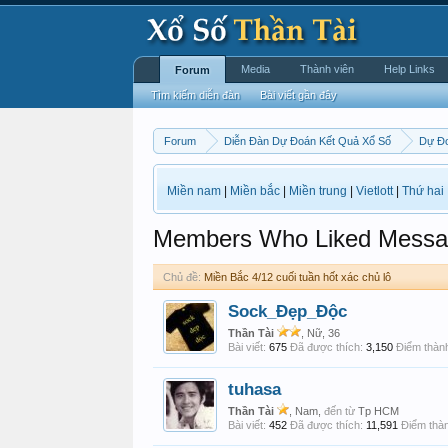
Media
Thành viên
Help Links
Forum
Tìm kiếm diễn đàn
Bài viết gần đây
Forum
Diễn Đàn Dự Đoán Kết Quả Xổ Số
Dự Đo
Miền nam
|
Miền bắc
|
Miền trung
|
Vietlott
|
Thứ hai
Members Who Liked Messa
Chủ đề:
Miền Bắc 4/12 cuối tuần hốt xác chủ lô
Sock_Đẹp_Độc
Thần Tài
, Nữ, 36
Bài viết:
675
Đã được thích:
3,150
Điểm thành
tuhasa
Thần Tài
, Nam,
đến từ
Tp HCM
Bài viết:
452
Đã được thích:
11,591
Điểm thàn