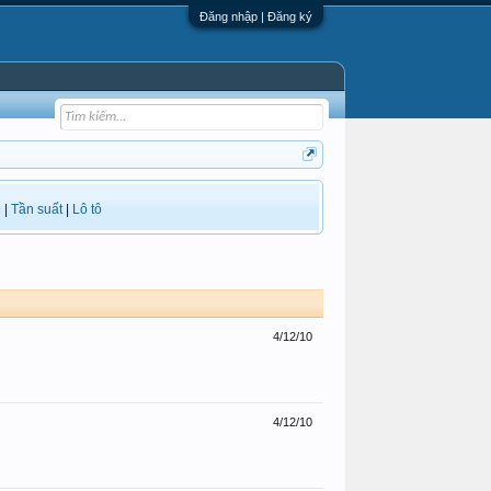
Đăng nhập | Đăng ký
i
|
Tần suất
|
Lô tô
4/12/10
4/12/10