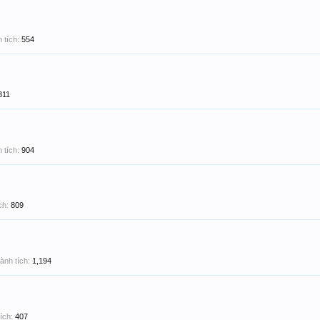
 tích:
554
311
 tích:
904
ch:
809
ành tích:
1,194
ích:
407