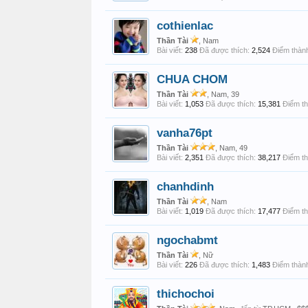
cothienlac
Thần Tài
, Nam
Bài viết:
238
Đã được thích:
2,524
Điểm thành
CHUA CHOM
Thần Tài
, Nam, 39
Bài viết:
1,053
Đã được thích:
15,381
Điểm th
vanha76pt
Thần Tài
, Nam, 49
Bài viết:
2,351
Đã được thích:
38,217
Điểm th
chanhdinh
Thần Tài
, Nam
Bài viết:
1,019
Đã được thích:
17,477
Điểm th
ngochabmt
Thần Tài
, Nữ
Bài viết:
226
Đã được thích:
1,483
Điểm thành
thichochoi