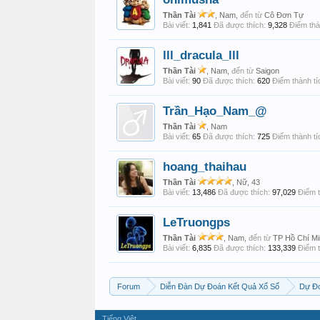
Thần Tài
, Nam,
đến từ
Cô Đơn Tự
Bài viết:
1,841
Đã được thích:
9,328
Điểm thà
lll_dracula_lll
Thần Tài
, Nam,
đến từ
Saigon
Bài viết:
90
Đã được thích:
620
Điểm thành tí
Trần_Hạo_Nam_@
Thần Tài
, Nam
Bài viết:
65
Đã được thích:
725
Điểm thành tí
hoang_thaihau
Thần Tài
, Nữ, 43
Bài viết:
13,486
Đã được thích:
97,029
Điểm t
LeTruongps
Thần Tài
, Nam,
đến từ
TP Hồ Chí Mi
Bài viết:
6,835
Đã được thích:
133,339
Điểm t
Forum
Diễn Đàn Dự Đoán Kết Quả Xổ Số
Dự Đo
Tiếng Việt