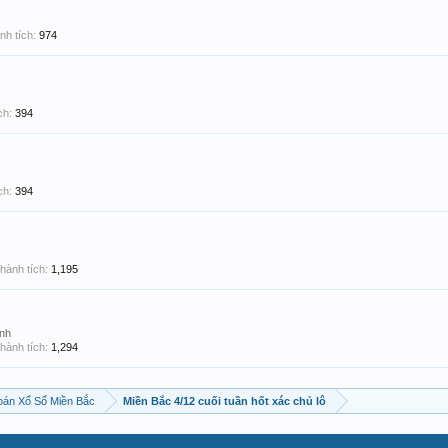
nh tích:
974
ch:
394
ch:
394
hành tích:
1,195
nh
hành tích:
1,294
án Xổ Số Miền Bắc
Miền Bắc 4/12 cuối tuần hốt xác chủ lô