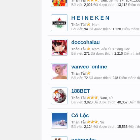
Thần Tài
, Nam,
đến từ
TP.HCM...$$
Bài viết:
2,021
Đã được thích:
13,112
Điểm th
H E I N E K E N
Thần Tài
, Nam
Bài viết:
94
Đã được thích:
1,220
Điểm thành 
doccohaiau
Thần Tài
, Nam,
đến từ
3 Còng Học
Bài viết:
271
Đã được thích:
2,210
Điểm thành
vanveo_online
Thần Tài
Bài viết:
72
Đã được thích:
248
Điểm thành tí
188BET
Thần Tài
, Nam, 40
Bài viết:
3,828
Đã được thích:
40,357
Điểm th
Có Lộc
Thần Tài
, Nữ
Bài viết:
2,124
Đã được thích:
15,533
Điểm th
onimusha