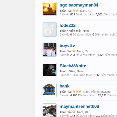
ngoisaomayman84
Thần Tài
, Nam, 41
Bài viết:
889
Đã được thích:
6,802
Điểm thành
lode222
Thành Viên Mới
, Nam
Bài viết:
0
Đã được thích:
0
Điểm thành tích:
boyvttv
Thần Tài
, Nam, 35
Bài viết:
203
Đã được thích:
2,642
Điểm thành
Black&White
Thành Viên
, Nam
Bài viết:
10
Đã được thích:
186
Điểm thành tí
bank
Thần Tài
, Nam,
đến từ
AnGiang
Bài viết:
4,200
Đã được thích:
75,131
Điểm th
maymantrenhet008
Thần Tài
, Nam, 40
Bài viết:
142
Đã được thích:
912
Điểm thành t