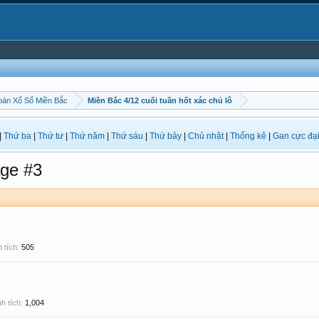
án Xổ Số Miền Bắc
Miền Bắc 4/12 cuối tuần hốt xác chủ lô
|
Thứ ba
|
Thứ tư
|
Thứ năm
|
Thứ sáu
|
Thứ bảy
|
Chủ nhật
|
Thống kê
|
Gan cực đạ
ge #3
 tích:
505
h tích:
1,004