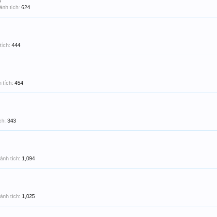
$
ành tích:
624
tích:
444
 tích:
454
ch:
343
ành tích:
1,094
ành tích:
1,025