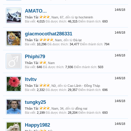
AMATO...
14/6/18
Thần Tài
, Nam, 67,
đến từ
tp hochiminh
Bài viết:
4,015
Đã được thích:
46,315
Điểm thành tích:
693
giacmocothat286331
14/6/18
Thần Tài
, Nam,
đến từ
Đà lạt
Bài viết:
10,296
Đã được thích:
34,477
Điểm thành tích:
794
Phiphi79
14/6/18
Thần Tài
, Nam
Bài viết:
646
Đã được thích:
7,936
Điểm thành tích:
503
ltvltv
14/6/18
Thần Tài
, Nữ,
đến từ
Cao Lãnh - Đồng Tháp
Bài viết:
2,332
Đã được thích:
29,357
Điểm thành tích:
696
tungky25
14/6/18
Thần Tài
, Nam, 34,
đến từ
đồng nai
Bài viết:
2,199
Đã được thích:
28,204
Điểm thành tích:
693
Happy1982
14/6/18