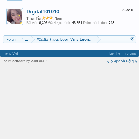
Digital101010
23/4/18
Thần Tài
, Nam
Bài viết:
6,306
Đã được thích:
46,851
Điểm thành tích:
743
Forum
...
{XSMB} Thứ 2:
Lươn Vàng Lương Bạc
Tiếng Việt
Liên hệ
Trợ giúp
Forum software by XenForo™
Quy định và Nội quy