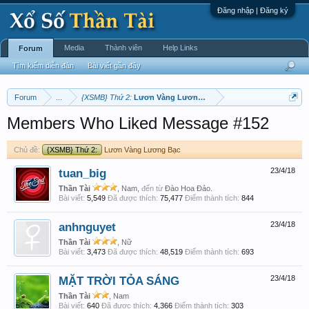
Đăng nhập | Đăng ký
Media
Thành viên
Help Links
Forum
Tìm kiếm diễn đàn
Bài viết gần đây
Forum
...
{XSMB} Thứ 2:
Lươn Vàng Lương Bạc
Members Who Liked Message #152
Chủ đề:
{XSMB} Thứ 2:
Lươn Vàng Lương Bạc
tuan_big
23/4/18
Thần Tài
, Nam,
đến từ
Đào Hoa Đảo.
Bài viết:
5,549
Đã được thích:
75,477
Điểm thành tích:
844
anhnguyet
23/4/18
Thần Tài
, Nữ
Bài viết:
3,473
Đã được thích:
48,519
Điểm thành tích:
693
MẶT TRỜI TỎA SÁNG
23/4/18
Thần Tài
, Nam
Bài viết:
640
Đã được thích:
4,366
Điểm thành tích:
303