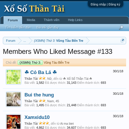
Đăng nhập | Đăng ký
Media
Thành viên
Help Links
Forum
Tìm kiếm diễn đàn
Bài viết gần đây
Forum
...
{XSMN} Thứ 3:
Vũng Tàu Bến Tre
Members Who Liked Message #133
Chủ đề:
{XSMN} Thứ 3:
Vũng Tàu Bến Tre
☘ Cỏ Ba Lá ☘
30/1/18
Thần Tài
, Nữ,
đến từ
☘ Xổ Số Thần Tài ☘
Bài viết:
1,582
Đã được thích:
31,143
Điểm thành tích:
693
Bui the hung
30/1/18
Thần Tài
, Nam, 45
Bài viết:
1,495
Đã được thích:
21,448
Điểm thành tích:
693
Xamxidu10
30/1/18
Thần Tài
,
đến từ
Ai ma biet
Bài viết:
4,862
Đã được thích:
34,607
Điểm thành tích:
693