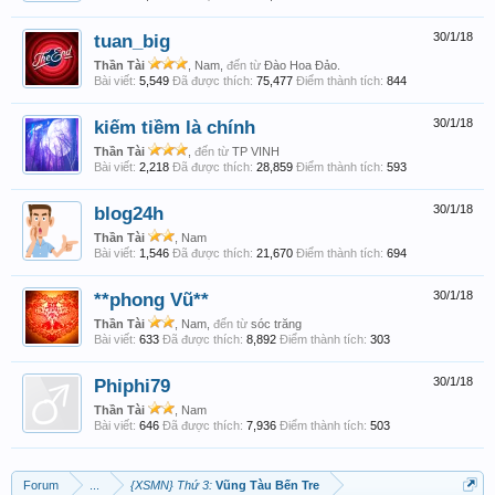
tuan_big
30/1/18
Thần Tài
, Nam,
đến từ
Đào Hoa Đảo.
Bài viết:
5,549
Đã được thích:
75,477
Điểm thành tích:
844
kiếm tiềm là chính
30/1/18
Thần Tài
,
đến từ
TP VINH
Bài viết:
2,218
Đã được thích:
28,859
Điểm thành tích:
593
blog24h
30/1/18
Thần Tài
, Nam
Bài viết:
1,546
Đã được thích:
21,670
Điểm thành tích:
694
**phong Vũ**
30/1/18
Thần Tài
, Nam,
đến từ
sóc trăng
Bài viết:
633
Đã được thích:
8,892
Điểm thành tích:
303
Phiphi79
30/1/18
Thần Tài
, Nam
Bài viết:
646
Đã được thích:
7,936
Điểm thành tích:
503
Forum
...
{XSMN} Thứ 3:
Vũng Tàu Bến Tre