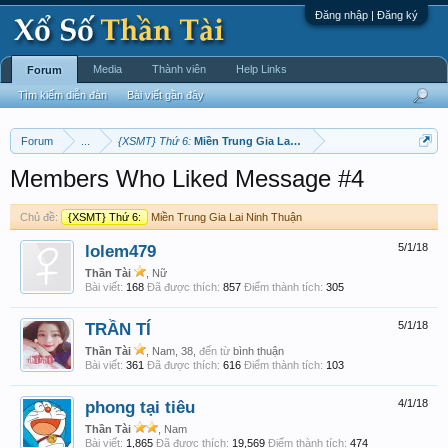
Đăng nhập | Đăng ký
Media
Thành viên
Help Links
Forum
Tìm kiếm diễn đàn
Bài viết gần đây
Forum
...
{XSMT} Thứ 6:
Miền Trung Gia Lai Ninh Thuận
Members Who Liked Message #4
Chủ đề:
{XSMT} Thứ 6:
Miền Trung Gia Lai Ninh Thuận
lolem479
5/1/18
Thần Tài
, Nữ
Bài viết:
168
Đã được thích:
857
Điểm thành tích:
305
TRẦN TÍ
5/1/18
Thần Tài
, Nam, 38,
đến từ
bình thuận
Bài viết:
361
Đã được thích:
616
Điểm thành tích:
103
phong tại tiêu
4/1/18
Thần Tài
, Nam
Bài viết:
1,865
Đã được thích:
19,569
Điểm thành tích:
474