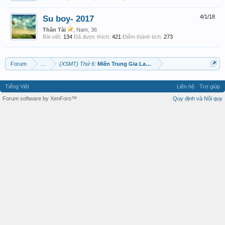
Su boy- 2017
4/1/18
Thần Tài
, Nam, 36
Bài viết:
134
Đã được thích:
421
Điểm thành tích:
273
Forum
...
{XSMT} Thứ 6:
Miền Trung Gia Lai Ninh Thuận
Tiếng Việt
Liên hệ
Trợ giúp
Forum software by XenForo™
Quy định và Nội quy