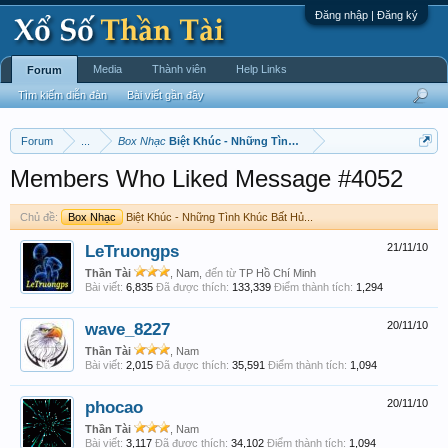
Đăng nhập | Đăng ký
Media
Thành viên
Help Links
Forum
Tìm kiếm diễn đàn
Bài viết gần đây
Forum
...
Box Nhạc
Biệt Khúc - Những Tình Khúc Bất Hủ...
Members Who Liked Message #4052
Chủ đề:
Box Nhạc
Biệt Khúc - Những Tình Khúc Bất Hủ...
LeTruongps
21/11/10
Thần Tài
, Nam,
đến từ
TP Hồ Chí Minh
Bài viết:
6,835
Đã được thích:
133,339
Điểm thành tích:
1,294
wave_8227
20/11/10
Thần Tài
, Nam
Bài viết:
2,015
Đã được thích:
35,591
Điểm thành tích:
1,094
phocao
20/11/10
Thần Tài
, Nam
Bài viết:
3,117
Đã được thích:
34,102
Điểm thành tích:
1,094