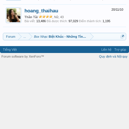
hoang_thaihau
20/11/10
Thần Tài
, Nữ, 43
Bài viết:
13,486
Đã được thích:
97,029
Điểm thành tích:
1,195
Forum
...
Box Nhạc
Biệt Khúc - Những Tình Khúc Bất Hủ...
Tiếng Việt
Liên hệ
Trợ giúp
Forum software by XenForo™
Quy định và Nội quy