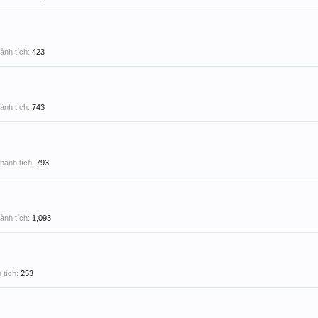
ành tích:
423
ành tích:
743
hành tích:
793
ành tích:
1,093
 tích:
253