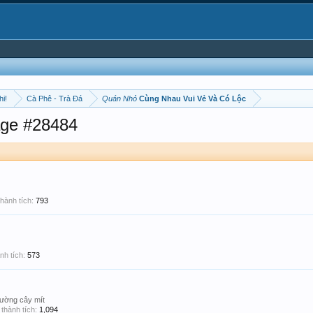
hi!
Cà Phê - Trà Đá
Quán Nhỏ
Cùng Nhau Vui Vẻ Và Có Lộc
ge #28484
hành tích:
793
nh tích:
573
ường cây mít
thành tích:
1,094