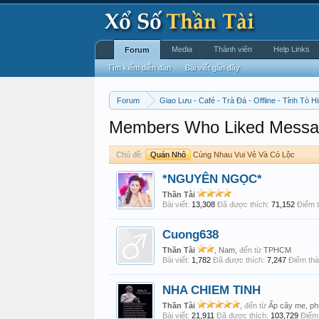
Media
Thành viên
Help Links
Forum
Tìm kiếm diễn đàn
Bài viết gần đây
Forum
Giao Lưu - Café - Trà Đá - Offline - Tỉnh Tò Hi
Members Who Liked Messa
Chủ đề:
Quán Nhỏ
Cùng Nhau Vui Vẻ Và Có Lộc
*NGUYÊN NGỌC*
Thần Tài
Bài viết:
13,308
Đã được thích:
71,152
Điểm t
Cuong638
Thần Tài
, Nam,
đến từ
TPHCM
Bài viết:
1,782
Đã được thích:
7,247
Điểm thà
NHA CHIEM TINH
Thần Tài
,
đến từ
Ấp cây me, ph
Bài viết:
21,911
Đã được thích:
103,729
Điểm 