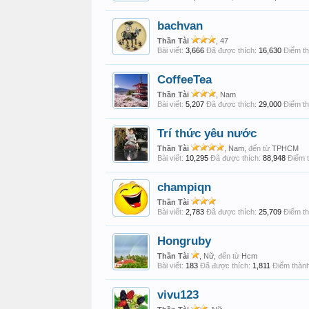
bachvan
Thần Tài
, 47
Bài viết:
3,666
Đã được thích:
16,630
Điểm th
CoffeeTea
Thần Tài
, Nam
Bài viết:
5,207
Đã được thích:
29,000
Điểm th
Trí thức yêu nước
Thần Tài
, Nam,
đến từ
TPHCM
Bài viết:
10,295
Đã được thích:
88,948
Điểm t
champiqn
Thần Tài
Bài viết:
2,783
Đã được thích:
25,709
Điểm th
Hongruby
Thần Tài
, Nữ,
đến từ
Hcm
Bài viết:
183
Đã được thích:
1,811
Điểm thành
vivu123