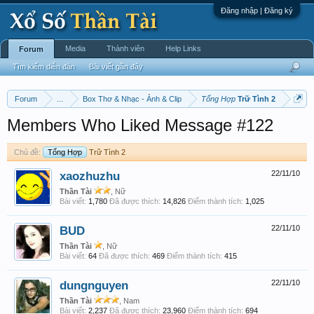
Đăng nhập | Đăng ký
Media
Thành viên
Help Links
Forum
Tìm kiếm diễn đàn
Bài viết gần đây
Forum
...
Box Thơ & Nhạc - Ảnh & Clip
Tổng Hợp
Trữ Tình 2
Members Who Liked Message #122
Chủ đề:
Tổng Hợp
Trữ Tình 2
xaozhuzhu
22/11/10
Thần Tài
, Nữ
Bài viết:
1,780
Đã được thích:
14,826
Điểm thành tích:
1,025
BUD
22/11/10
Thần Tài
, Nữ
Bài viết:
64
Đã được thích:
469
Điểm thành tích:
415
dungnguyen
22/11/10
Thần Tài
, Nam
Bài viết:
2,237
Đã được thích:
23,960
Điểm thành tích:
694