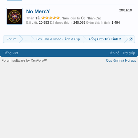
No MercY
20/11/10
Thần Tài
, Nam,
đến từ
Ốc Nhân Các
Bài viết:
20,583
Đã được thích:
240,085
Điểm thành tích:
1,494
Forum
...
Box Thơ & Nhạc - Ảnh & Clip
Tổng Hợp
Trữ Tình 2
Tiếng Việt
Liên hệ
Trợ giúp
Forum software by XenForo™
Quy định và Nội quy