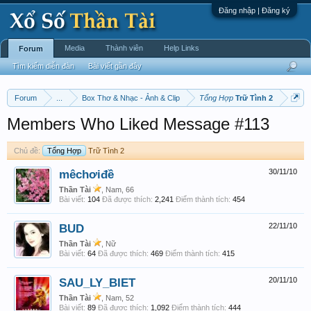
Đăng nhập | Đăng ký
Media
Thành viên
Help Links
Forum
Tìm kiếm diễn đàn
Bài viết gần đây
Forum
...
Box Thơ & Nhạc - Ảnh & Clip
Tổng Hợp
Trữ Tình 2
Members Who Liked Message #113
Chủ đề:
Tổng Hợp
Trữ Tình 2
mêchơiđề
30/11/10
Thần Tài
, Nam, 66
Bài viết:
104
Đã được thích:
2,241
Điểm thành tích:
454
BUD
22/11/10
Thần Tài
, Nữ
Bài viết:
64
Đã được thích:
469
Điểm thành tích:
415
SAU_LY_BIET
20/11/10
Thần Tài
, Nam, 52
Bài viết:
89
Đã được thích:
1,092
Điểm thành tích:
444