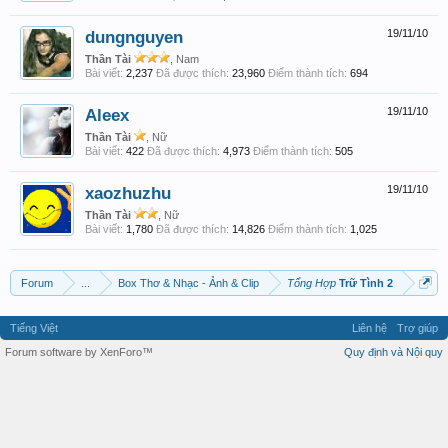
dungnguyen
19/11/10
Thần Tài
, Nam
Bài viết:
2,237
Đã được thích:
23,960
Điểm thành tích:
694
Aleex
19/11/10
Thần Tài
, Nữ
Bài viết:
422
Đã được thích:
4,973
Điểm thành tích:
505
xaozhuzhu
19/11/10
Thần Tài
, Nữ
Bài viết:
1,780
Đã được thích:
14,826
Điểm thành tích:
1,025
Forum
...
Box Thơ & Nhạc - Ảnh & Clip
Tổng Hợp
Trữ Tình 2
Tiếng Việt
Liên hệ
Trợ giúp
Forum software by XenForo™
Quy định và Nội quy