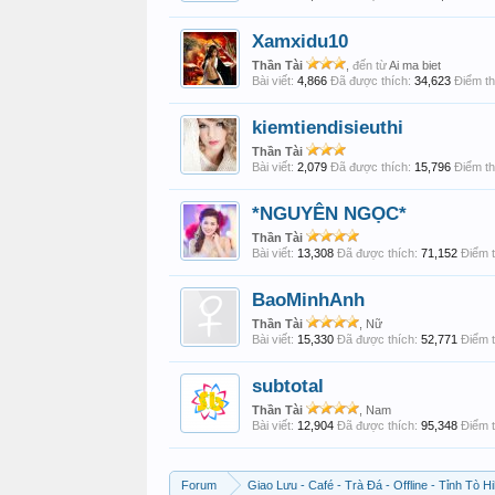
Xamxidu10
Thần Tài
,
đến từ
Ai ma biet
Bài viết:
4,866
Đã được thích:
34,623
Điểm th
kiemtiendisieuthi
Thần Tài
Bài viết:
2,079
Đã được thích:
15,796
Điểm th
*NGUYÊN NGỌC*
Thần Tài
Bài viết:
13,308
Đã được thích:
71,152
Điểm t
BaoMinhAnh
Thần Tài
, Nữ
Bài viết:
15,330
Đã được thích:
52,771
Điểm t
subtotal
Thần Tài
, Nam
Bài viết:
12,904
Đã được thích:
95,348
Điểm t
Forum
Giao Lưu - Café - Trà Đá - Offline - Tỉnh Tò Hi