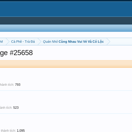
hi!
Cà Phê - Trà Đá
Quán Nhỏ
Cùng Nhau Vui Vẻ Và Có Lộc
ge #25658
hành tích:
793
ành tích:
523
thành tích:
1,095