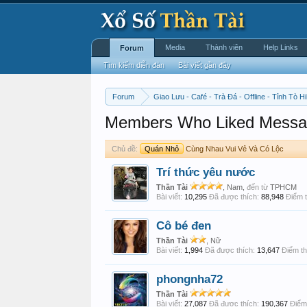
Media
Thành viên
Help Links
Forum
Tìm kiếm diễn đàn
Bài viết gần đây
Forum
Giao Lưu - Café - Trà Đá - Offline - Tỉnh Tò Hi
Members Who Liked Messa
Chủ đề:
Quán Nhỏ
Cùng Nhau Vui Vẻ Và Có Lộc
Trí thức yêu nước
Thần Tài
, Nam,
đến từ
TPHCM
Bài viết:
10,295
Đã được thích:
88,948
Điểm t
Cô bé đen
Thần Tài
, Nữ
Bài viết:
1,994
Đã được thích:
13,647
Điểm th
phongnha72
Thần Tài
Bài viết:
27,087
Đã được thích:
190,367
Điểm 