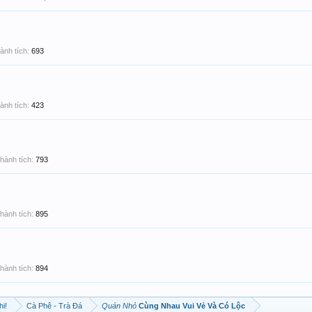
ành tích:
693
ành tích:
423
hành tích:
793
hành tích:
895
hành tích:
894
hi!
Cà Phê - Trà Đá
Quán Nhỏ
Cùng Nhau Vui Vẻ Và Có Lộc