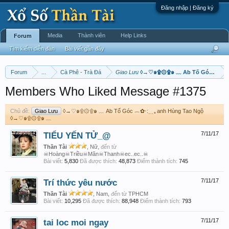
Đăng nhập | Đăng ký
Media
Thành viên
Help Links
Forum
Tìm kiếm diễn đàn
Bài viết gần đây
Forum
...
Cà Phê - Trà Đá
Giao Lưu
◊→♡๑۩۞۩๑ ﹏ Ab Tố Góc ︷✿‧:
Members Who Liked Message #1375
Chủ đề:
Giao Lưu
◊→♡๑۩۞۩๑ ﹏ Ab Tố Góc ︷✿‧:﹎｡anh Hùng Tao Ngộ
◊→♡๑۩۞۩๑ ﹏
TIỂU YẾN TỬ_@
7/11/17
Thần Tài
, Nữ,
đến từ
☠Hoàng☠Triều☠Mãn☠Thanh☠ec..ec..☠
Bài viết:
5,830
Đã được thích:
48,873
Điểm thành tích:
745
Trí thức yêu nước
7/11/17
Thần Tài
, Nam,
đến từ
TPHCM
Bài viết:
10,295
Đã được thích:
88,948
Điểm thành tích:
793
tai loc moi ngay
7/11/17