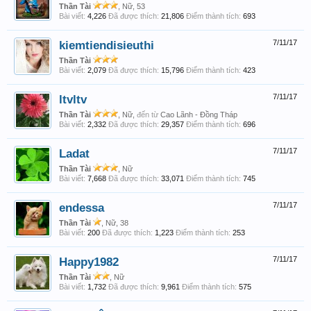
Thần Tài
, Nữ, 53
Bài viết:
4,226
Đã được thích:
21,806
Điểm thành tích:
693
kiemtiendisieuthi
7/11/17
Thần Tài
Bài viết:
2,079
Đã được thích:
15,796
Điểm thành tích:
423
ltvltv
7/11/17
Thần Tài
, Nữ,
đến từ
Cao Lãnh - Đồng Tháp
Bài viết:
2,332
Đã được thích:
29,357
Điểm thành tích:
696
Ladat
7/11/17
Thần Tài
, Nữ
Bài viết:
7,668
Đã được thích:
33,071
Điểm thành tích:
745
endessa
7/11/17
Thần Tài
, Nữ, 38
Bài viết:
200
Đã được thích:
1,223
Điểm thành tích:
253
Happy1982
7/11/17
Thần Tài
, Nữ
Bài viết:
1,732
Đã được thích:
9,961
Điểm thành tích:
575