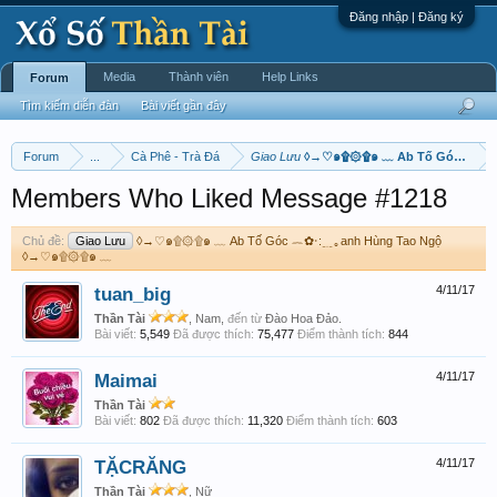
Đăng nhập | Đăng ký
Media
Thành viên
Help Links
Forum
Tìm kiếm diễn đàn
Bài viết gần đây
Forum
...
Cà Phê - Trà Đá
Giao Lưu
◊→♡๑۩۞۩๑ ﹏ Ab Tố Góc ︷✿‧:
Members Who Liked Message #1218
Chủ đề:
Giao Lưu
◊→♡๑۩۞۩๑ ﹏ Ab Tố Góc ︷✿‧:﹎｡anh Hùng Tao Ngộ
◊→♡๑۩۞۩๑ ﹏
tuan_big
4/11/17
Thần Tài
, Nam,
đến từ
Đào Hoa Đảo.
Bài viết:
5,549
Đã được thích:
75,477
Điểm thành tích:
844
Maimai
4/11/17
Thần Tài
Bài viết:
802
Đã được thích:
11,320
Điểm thành tích:
603
TẶCRĂNG
4/11/17
Thần Tài
, Nữ