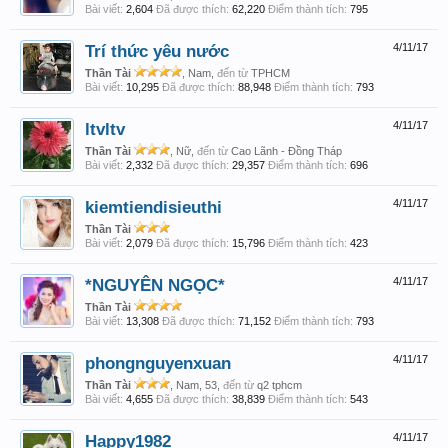
Bài viết:
2,604
Đã được thích:
62,220
Điểm thành tích:
795
Trí thức yêu nước
4/11/17
Thần Tài
, Nam,
đến từ
TPHCM
Bài viết:
10,295
Đã được thích:
88,948
Điểm thành tích:
793
ltvltv
4/11/17
Thần Tài
, Nữ,
đến từ
Cao Lãnh - Đồng Tháp
Bài viết:
2,332
Đã được thích:
29,357
Điểm thành tích:
696
kiemtiendisieuthi
4/11/17
Thần Tài
Bài viết:
2,079
Đã được thích:
15,796
Điểm thành tích:
423
*NGUYÊN NGỌC*
4/11/17
Thần Tài
Bài viết:
13,308
Đã được thích:
71,152
Điểm thành tích:
793
phongnguyenxuan
4/11/17
Thần Tài
, Nam, 53,
đến từ
q2 tphcm
Bài viết:
4,655
Đã được thích:
38,839
Điểm thành tích:
543
Happy1982
4/11/17