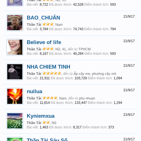
Thần Tài
, Nữ, 53
Bài viết:
8,722
Đã được thích:
42,528
Điểm thành tích:
593
BAO_CHUẨN
21/9/17
Thần Tài
, Nam
Bài viết:
3,784
Đã được thích:
74,743
Điểm thành tích:
794
Believe of life
21/9/17
Thần Tài
, Nữ, 41,
đến từ
TPHCM
Bài viết:
8,167
Đã được thích:
40,284
Điểm thành tích:
593
NHA CHIEM TINH
21/9/17
Thần Tài
,
đến từ
Ấp cây me, phường cây mít
Bài viết:
21,911
Đã được thích:
103,729
Điểm thành tích:
1,094
nuilua
21/9/17
Thần Tài
, Nam,
đến từ
phu nhuan
Bài viết:
11,814
Đã được thích:
133,447
Điểm thành tích:
1,294
Kyniemxua
21/9/17
Thần Tài
, Nữ
Bài viết:
1,463
Đã được thích:
8,317
Điểm thành tích:
373
Thần Tài Sáu Số
21/9/17