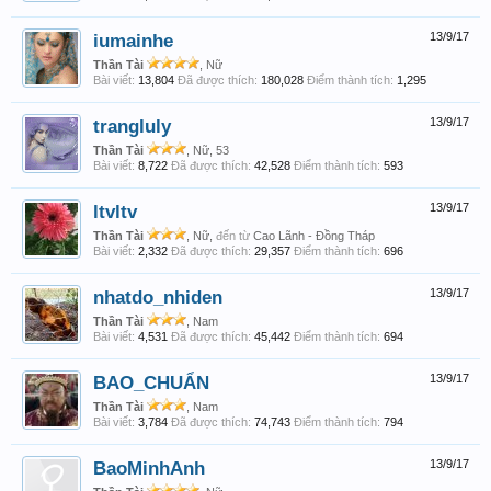
iumainhe
13/9/17
Thần Tài
, Nữ
Bài viết:
13,804
Đã được thích:
180,028
Điểm thành tích:
1,295
trangluly
13/9/17
Thần Tài
, Nữ, 53
Bài viết:
8,722
Đã được thích:
42,528
Điểm thành tích:
593
ltvltv
13/9/17
Thần Tài
, Nữ,
đến từ
Cao Lãnh - Đồng Tháp
Bài viết:
2,332
Đã được thích:
29,357
Điểm thành tích:
696
nhatdo_nhiden
13/9/17
Thần Tài
, Nam
Bài viết:
4,531
Đã được thích:
45,442
Điểm thành tích:
694
BAO_CHUẨN
13/9/17
Thần Tài
, Nam
Bài viết:
3,784
Đã được thích:
74,743
Điểm thành tích:
794
BaoMinhAnh
13/9/17