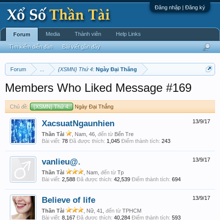
Đăng nhập | Đăng ký
Media
Thành viên
Help Links
Forum
Tìm kiếm diễn đàn
Bài viết gần đây
Forum
...
{XSMN} Thứ 4:
Ngày Đại Thắng
Members Who Liked Message #169
Chủ đề:
{XSMN} Thứ 4:
Ngày Đại Thắng
XacsuatNgaunhien
13/9/17
Thần Tài
, Nam, 46,
đến từ
Bến Tre
Bài viết:
78
Đã được thích:
1,045
Điểm thành tích:
243
vanlieu@.
13/9/17
Thần Tài
, Nam,
đến từ
Tp
Bài viết:
2,588
Đã được thích:
42,539
Điểm thành tích:
694
Believe of life
13/9/17
Thần Tài
, Nữ, 41,
đến từ
TPHCM
Bài viết:
8,167
Đã được thích:
40,284
Điểm thành tích:
593