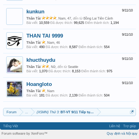
kunkun
9/11/10
Thần Tài
, Nam, 47,
đến từ
Bồng Lai Tiên Cảnh
Bài viết:
10,559
Đã được thích:
99,625
Điểm thành tích:
1,194
THAN TAI 9999
9/11/10
Thần Tài
, Nam, 46
Bài viết:
490
Đã được thích:
8,587
Điểm thành tích:
554
khucthuydu
9/11/10
Thần Tài
, Nữ,
đến từ
Seattle
Bài viết:
1,070
Đã được thích:
8,153
Điểm thành tích:
975
Hoangloto
9/11/10
Thần Tài
, Nam
Bài viết:
181
Đã được thích:
2,139
Điểm thành tích:
504
Forum
...
{XSMN} Thứ 3:
BT-VT 9/11 Tiếp tục chiến thắng...
Tiếng Việt
Liên hệ
Trợ giúp
Forum software by XenForo™
Quy định và Nội quy