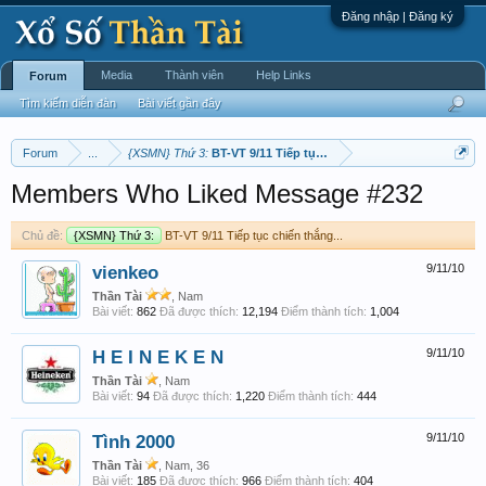
Đăng nhập | Đăng ký
Media
Thành viên
Help Links
Forum
Tìm kiếm diễn đàn
Bài viết gần đây
Forum
...
{XSMN} Thứ 3:
BT-VT 9/11 Tiếp tục chiến thắng...
Members Who Liked Message #232
Chủ đề:
{XSMN} Thứ 3:
BT-VT 9/11 Tiếp tục chiến thắng...
vienkeo
9/11/10
Thần Tài
, Nam
Bài viết:
862
Đã được thích:
12,194
Điểm thành tích:
1,004
H E I N E K E N
9/11/10
Thần Tài
, Nam
Bài viết:
94
Đã được thích:
1,220
Điểm thành tích:
444
Tình 2000
9/11/10
Thần Tài
, Nam, 36
Bài viết:
185
Đã được thích:
966
Điểm thành tích:
404