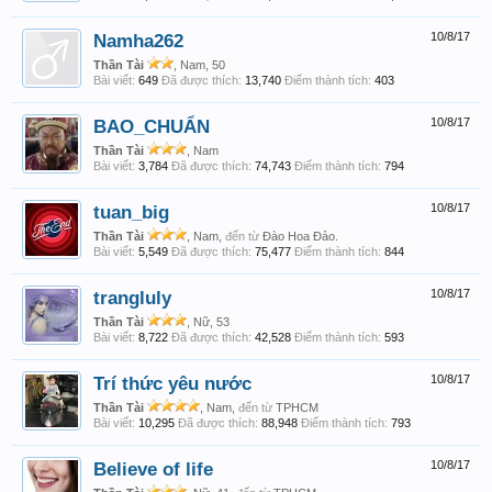
Namha262
10/8/17
Thần Tài
, Nam, 50
Bài viết:
649
Đã được thích:
13,740
Điểm thành tích:
403
BAO_CHUẨN
10/8/17
Thần Tài
, Nam
Bài viết:
3,784
Đã được thích:
74,743
Điểm thành tích:
794
tuan_big
10/8/17
Thần Tài
, Nam,
đến từ
Đào Hoa Đảo.
Bài viết:
5,549
Đã được thích:
75,477
Điểm thành tích:
844
trangluly
10/8/17
Thần Tài
, Nữ, 53
Bài viết:
8,722
Đã được thích:
42,528
Điểm thành tích:
593
Trí thức yêu nước
10/8/17
Thần Tài
, Nam,
đến từ
TPHCM
Bài viết:
10,295
Đã được thích:
88,948
Điểm thành tích:
793
Believe of life
10/8/17