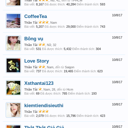
Thần Tài
, Nữ, 41,
đến từ
TPHCM
Bài viết:
8,167
Đã được thích:
40,284
Điểm thành tích:
593
CoffeeTea
10/8/17
Thần Tài
, Nam
Bài viết:
5,207
Đã được thích:
29,000
Điểm thành tích:
743
Bông vụ
10/8/17
Thần Tài
, Nữ, 32
Bài viết:
531
Đã được thích:
5,432
Điểm thành tích:
304
Love Story
10/8/17
Thần Tài
, Nam,
đến từ
Saigon
Bài viết:
737
Đã được thích:
19,465
Điểm thành tích:
623
Xsthantai123
10/8/17
Thần Tài
, Nam, 28,
đến từ
Hcm
Bài viết:
69
Đã được thích:
765
Điểm thành tích:
193
kiemtiendisieuthi
10/8/17
Thần Tài
Bài viết:
2,079
Đã được thích:
15,796
Điểm thành tích:
423
Thật Thật Giả Giả
10/8/17