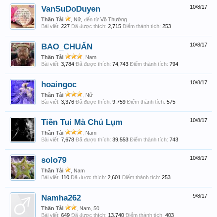
VanSuDoDuyen
10/8/17
Thần Tài
, Nữ,
đến từ
Vô Thường
Bài viết:
227
Đã được thích:
2,715
Điểm thành tích:
253
BAO_CHUẨN
10/8/17
Thần Tài
, Nam
Bài viết:
3,784
Đã được thích:
74,743
Điểm thành tích:
794
hoaingoc
10/8/17
Thần Tài
, Nữ
Bài viết:
3,376
Đã được thích:
9,759
Điểm thành tích:
575
Tiền Tui Mà Chú Lụm
10/8/17
Thần Tài
, Nam
Bài viết:
7,678
Đã được thích:
39,553
Điểm thành tích:
743
solo79
10/8/17
Thần Tài
, Nam
Bài viết:
110
Đã được thích:
2,601
Điểm thành tích:
253
Namha262
9/8/17
Thần Tài
, Nam, 50
Bài viết:
649
Đã được thích:
13,740
Điểm thành tích:
403