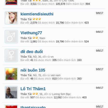
Thần Tài
, Nam, 35,
đến từ
Chu Tước
Bài viết:
3,511
Đã được thích:
105,678
Điểm thành tích:
894
kiemtiendisieuthi
9/8/17
Thần Tài
Bài viết:
2,079
Đã được thích:
15,796
Điểm thành tích:
423
Viethung77
9/8/17
Thần Tài
, Nam
Bài viết:
1,081
Đã được thích:
19,796
Điểm thành tích:
524
đề đeo đuổi
9/8/17
Thần Tài
, Nữ, 36,
đến từ
vn
Bài viết:
41
Đã được thích:
335
Điểm thành tích:
163
nôi buồn 105
9/8/17
Thần Tài
, Nữ, 76,
đến từ
viet nam
Bài viết:
48
Đã được thích:
810
Điểm thành tích:
393
Lổ Trí Thâm1
9/8/17
Thần Tài
, 56,
đến từ
Lương Sơn Bạc
Bài viết:
507
Đã được thích:
12,092
Điểm thành tích:
403
thantaicuudo
9/8/17