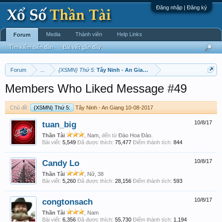
Đăng nhập | Đăng ký
Media
Thành viên
Help Links
Forum
Tìm kiếm diễn đàn
Bài viết gần đây
Forum
...
{XSMN} Thứ 5:
Tây Ninh - An Giang 10-08-2017
Members Who Liked Message #49
Chủ đề:
{XSMN} Thứ 5:
Tây Ninh - An Giang 10-08-2017
tuan_big
10/8/17
Thần Tài
, Nam,
đến từ
Đào Hoa Đảo.
Bài viết:
5,549
Đã được thích:
75,477
Điểm thành tích:
844
Candy Lo
10/8/17
Thần Tài
, Nữ, 38
Bài viết:
5,260
Đã được thích:
28,156
Điểm thành tích:
593
congtonsach
10/8/17
Thần Tài
, Nam
Bài viết:
6,356
Đã được thích:
55,730
Điểm thành tích:
1,194