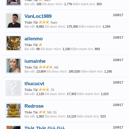
Thần Tài
, Nam
Bài viết:
105
Đã được thích:
1,776
Điểm thành tích:
303
VanLoc1989
10/8/17
Thần Tài
, Nam
Bài viết:
8,982
Đã được thích:
175,356
Điểm thành tích:
1,294
ailenmo
10/8/17
Thần Tài
Bài viết:
88
Đã được thích:
1,100
Điểm thành tích:
893
iumainhe
10/8/17
Thần Tài
, Nữ
Bài viết:
13,804
Đã được thích:
180,028
Điểm thành tích:
1,295
thucucvt
10/8/17
Thần Tài
, 70
Bài viết:
2,125
Đã được thích:
17,303
Điểm thành tích:
1,023
Redrose
10/8/17
Thần Tài
, Nữ, 51
Bài viết:
1,962
Đã được thích:
13,119
Điểm thành tích:
523
Thật Thật Giả Giả
10/8/17