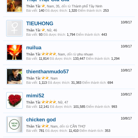
Thần Tài
, Nam, 35,
đến từ
Thành phố Tây Ninh
Bài viết:
140
Đã được thích:
1,320
Điểm thành tích:
253
TIEUHONG
10/8/17
Thần Tài
, Nữ, 46
Bài viết:
93
Đã được thích:
1,794
Điểm thành tích:
443
nuilua
10/8/17
Thần Tài
, Nam,
đến từ
phu nhuan
Bài viết:
11,814
Đã được thích:
133,447
Điểm thành tích:
1,294
thienthanmudo57
10/8/17
Thần Tài
, Nam
Bài viết:
1,113
Đã được thích:
31,383
Điểm thành tích:
694
mimi52
10/8/17
Thần Tài
, Nữ, 47
Bài viết:
12,141
Đã được thích:
101,585
Điểm thành tích:
993
chicken god
10/8/17
Thần Tài
, Nam,
đến từ
CẦN THƠ
Bài viết:
781
Đã được thích:
11,410
Điểm thành tích:
353