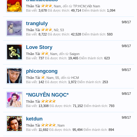
Thần Tài
, Nam,
đến từ
TP.HCM,Việt Nam
Bài viết:
3,678
Đã được thích:
49,714
Điểm thành tích:
1,094
trangluly
9/8/17
Thần Tài
, Nữ, 53
Bài viết:
8,722
Đã được thích:
42,528
Điểm thành tích:
593
Love Story
9/8/17
Thần Tài
, Nam,
đến từ
Saigon
Bài viết:
737
Đã được thích:
19,465
Điểm thành tích:
623
phicongcong
9/8/17
Thần Tài
, Nam, 55,
đến từ
HCM
Bài viết:
142
Đã được thích:
1,972
Điểm thành tích:
253
*NGUYÊN NGỌC*
9/8/17
Thần Tài
Bài viết:
13,308
Đã được thích:
71,152
Điểm thành tích:
793
ketdun
9/8/17
Thần Tài
, Nam
Bài viết:
11,692
Đã được thích:
95,494
Điểm thành tích:
894