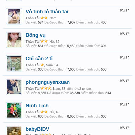
Vô tinh lô thân tai
9/8/17
Thần Tài
, Nam
Bài viết:
574
Đã được thích:
7,907
Điểm thành tích:
403
Bông vụ
9/8/17
Thần Tài
, Nữ, 32
Bài viết:
531
Đã được thích:
5,432
Điểm thành tích:
304
Chỉ cần 2 tỉ
9/8/17
Thần Tài
, Nam, 54
Bài viết:
333
Đã được thích:
7,068
Điểm thành tích:
503
phongnguyenxuan
9/8/17
Thần Tài
, Nam, 53,
đến từ
q2 tphcm
Bài viết:
4,655
Đã được thích:
38,839
Điểm thành tích:
543
Ninh Tịch
9/8/17
Thần Tài
, Nữ, 49
Bài viết:
685
Đã được thích:
8,006
Điểm thành tích:
303
babyBIDV
9/8/17