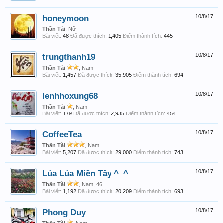
honeymoon
10/8/17
Thần Tài
, Nữ
Bài viết:
48
Đã được thích:
1,405
Điểm thành tích:
445
trungthanh19
10/8/17
Thần Tài
, Nam
Bài viết:
1,457
Đã được thích:
35,905
Điểm thành tích:
694
lenhhoxung68
10/8/17
Thần Tài
, Nam
Bài viết:
179
Đã được thích:
2,935
Điểm thành tích:
454
CoffeeTea
10/8/17
Thần Tài
, Nam
Bài viết:
5,207
Đã được thích:
29,000
Điểm thành tích:
743
Lúa Lúa Miền Tây ^_^
10/8/17
Thần Tài
, Nam, 46
Bài viết:
1,192
Đã được thích:
20,209
Điểm thành tích:
693
Phong Duy
10/8/17