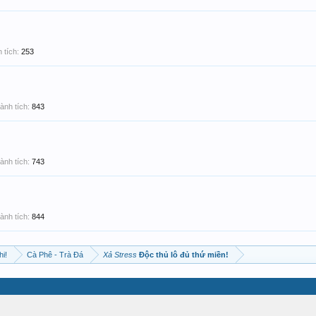
 tích:
253
ành tích:
843
ành tích:
743
ành tích:
844
hi!
Cà Phê - Trà Đá
Xả Stress
Độc thủ lô đủ thứ miền!