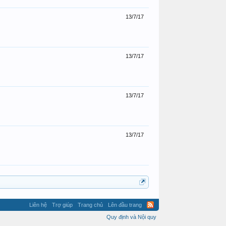
13/7/17
13/7/17
13/7/17
13/7/17
Liên hệ
Trợ giúp
Trang chủ
Lên đầu trang
Quy định và Nội quy