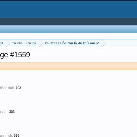
hi!
Cà Phê - Trà Đá
Xả Stress
Độc thủ lô đủ thứ miền!
ge #1559
hành tích:
793
 tích:
303
ành tích:
693