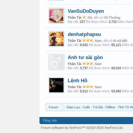
VanSuDoDuyen
Thần Tài
, Nữ,
đến từ
Vô Thường
Bài viết:
227
Đã được thích:
2,715
Điểm thành
denhatphapsu
Thần Tài
, Nam,
đến từ
Ai mà biết
Bài viết:
9,632
Đã được thích:
65,121
Điểm th
Anh tư sài gòn
Thần Tài
, Nam
Bài viết:
3,737
Đã được thích:
60,010
Điểm th
Lệnh Hồ
Thần Tài
, Nam
Bài viết:
5,512
Đã được thích:
53,992
Điểm th
Forum
Giao Lưu - Café - Trà Đá - Offline - Tỉnh Tò Hi
Tiếng Việt
Forum software by XenForo™
©2010-2016 XenForo Ltd.