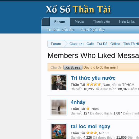
Media
Thành viên
Help Links
Forum
Tìm kiếm diễn đàn
Bài viết gần đây
Forum
Giao Lưu - Café - Trà Đá - Offline - Tỉnh Tò Hi
Members Who Liked Messa
Chủ đề:
Xả Stress
Độc thủ lô đủ thứ miền!
Trí thức yêu nước
Thần Tài
, Nam,
đến từ
TPHCM
Bài viết:
10,295
Đã được thích:
88,948
Điểm t
4nháy
Thần Tài
, Nam
Bài viết:
127
Đã được thích:
1,887
Điểm thành
tai loc moi ngay
Thần Tài
, Nữ, 53
Bài viết:
4,226
Đã được thích:
21,806
Điểm th