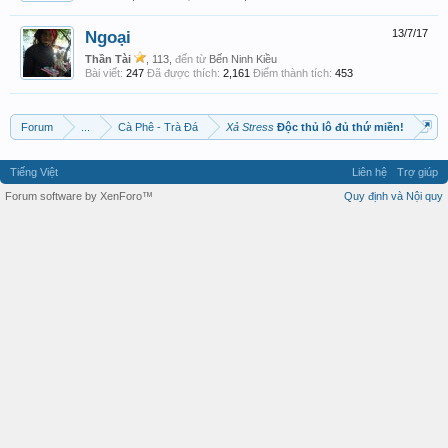
Ngoại
13/7/17
Thần Tài
, 113,
đến từ
Bến Ninh Kiều
Bài viết:
247
Đã được thích:
2,161
Điểm thành tích:
453
Forum
...
Cà Phê - Trà Đá
Xả Stress
Độc thủ lô đủ thứ miền!
Tiếng Việt
Liên hệ
Trợ giúp
Forum software by XenForo™
Quy định và Nội quy