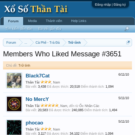
Đăng nhập | Đăng ký
Media
Thành viên
Help Links
Forum
Tìm kiếm diễn đàn
Bài viết gần đây
Forum
...
Cà Phê - Trà Đá
Trữ tình
Members Who Liked Message #3651
Chủ đề:
Trữ tình
Black7Cat
6/11/10
Thần Tài
, Nam
Bài viết:
3,438
Đã được thích:
20,518
Điểm thành tích:
1,094
No MercY
5/11/10
Thần Tài
, Nam,
đến từ
Ốc Nhân Các
Bài viết:
20,583
Đã được thích:
240,085
Điểm thành tích:
1,494
phocao
5/11/10
Thần Tài
, Nam
Bài viết:
3,117
Đã được thích:
34,102
Điểm thành tích:
1,094