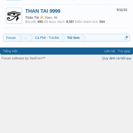
THAN TAI 9999
5/11/10
Thần Tài
, Nam, 46
Bài viết:
490
Đã được thích:
8,587
Điểm thành tích:
554
Forum
...
Cà Phê - Trà Đá
Trữ tình
Tiếng Việt
Liên hệ
Trợ giúp
Forum software by XenForo™
Quy định và Nội quy